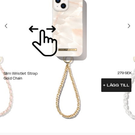
279
SEK
Slim Wristlet Strap
Gold Chain
+
LÄGG TILL