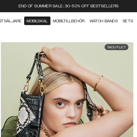
END OF SUMMER SALE: 30-50% OFF BESTSELLERS
STSÄLJARE
MOBILSKAL
MOBILTILLBEHÖR
WATCH BANDS
SETS
OUTLET