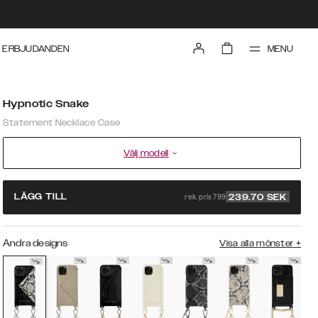
MENU
ERBJUDANDEN
Hypnotic Snake
Statement Necklace Case
Välj modell
rek. pris 799
LÄGG TILL
239.70
SEK
Andra designs
Visa alla mönster
+