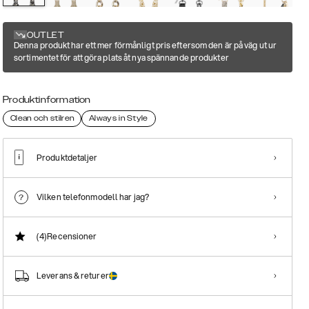
OUTLET
Denna produkt har ett mer förmånligt pris eftersom den är på väg ut ur
sortimentet för att göra plats åt nya spännande produkter
Produktinformation
Clean och stilren
Always in Style
Produktdetaljer
Vilken telefonmodell har jag?
(4)
Recensioner
Leverans & returer