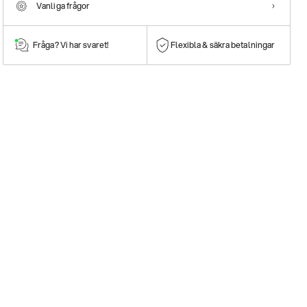
Vanliga frågor
Fråga? Vi har svaret!
Flexibla & säkra betalningar