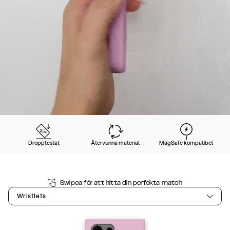
Dropptestat
Återvunna material
MagSafe kompatibel
Swipea för att hitta din perfekta match
Wristlets