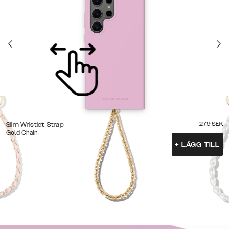
279
SEK
Slim Wristlet Strap
Gold Chain
+
LÄGG TILL