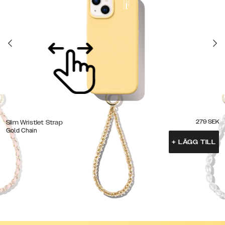
279
SEK
Slim Wristlet Strap
Gold Chain
+
LÄGG TILL