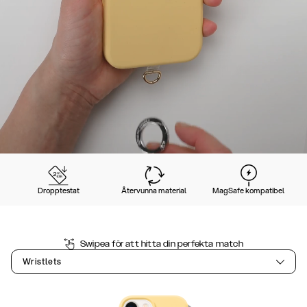
Dropptestat
Återvunna material
MagSafe kompatibel
Swipea för att hitta din perfekta match
Wristlets