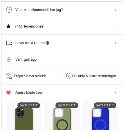
Vilken telefonmodell har jag?
(4.5)
Recensioner
Leverans & returer
Vanliga frågor
Fråga? Vi har svaret!
Flexibla & säkra betalningar
Andra köpte även
OUTLET
OUTLET
OUTLET