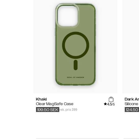
Khaki
Dark A
4.5
Clear MagSafe Case
Silicon
/5
rek. pris 399
199.50
SEK
124.50