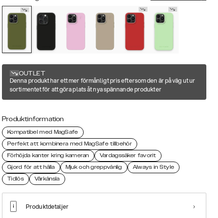
OUTLET
Denna produkt har ett mer förmånligt pris eftersom den är på väg ut ur
sortimentet för att göra plats åt nya spännande produkter
Produktinformation
Kompatibel med MagSafe
Perfekt att kombinera med MagSafe tillbehör
Förhöjda kanter kring kameran
Vardagssäker favorit
Gjord för att hålla
Mjuk och greppvänlig
Always in Style
Tidlös
Vårkänsla
Produktdetaljer