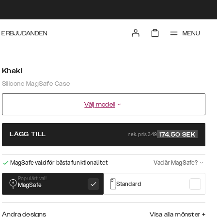
MENU
ERBJUDANDEN
Khaki
Silicone MagSafe Case
Välj modell
rek. pris 349
LÄGG TILL
174.50
SEK
MagSafe vald för bästa funktionalitet
Vad är MagSafe?
Populärt val!
Standard
MagSafe
Andra designs
Visa alla mönster
+