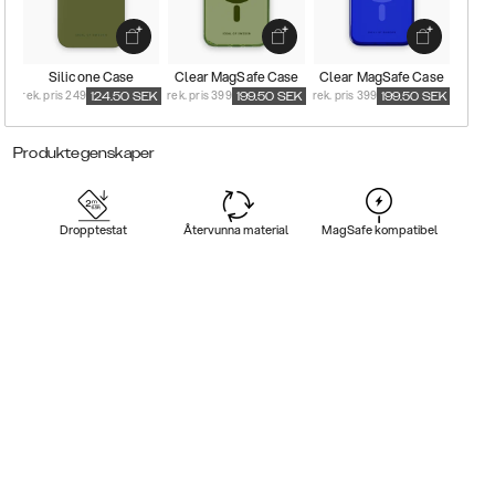
Silicone Case
Clear MagSafe Case
Clear MagSafe Case
rek. pris 249
rek. pris 399
rek. pris 399
124.50
SEK
199.50
SEK
199.50
SEK
Produktegenskaper
Dropptestat
Återvunna material
MagSafe kompatibel