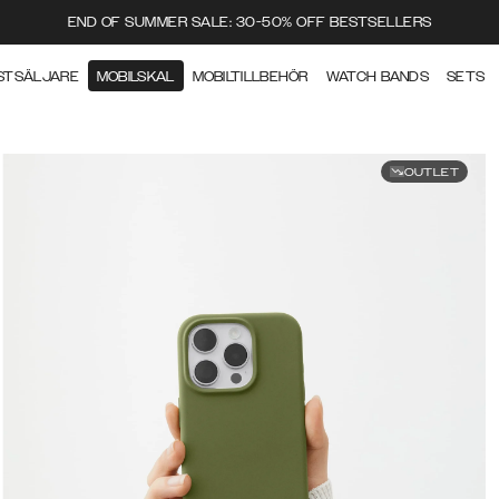
END OF SUMMER SALE: 30-50% OFF BESTSELLERS
STSÄLJARE
MOBILSKAL
MOBILTILLBEHÖR
WATCH BANDS
SETS
OUTLET