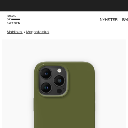
NYHETER
BÄ
Mobilskal
/
Magsafe skal