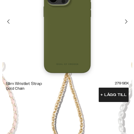
Slim Wristlet Strap
279
SEK
Gold Chain
+
LÄGG TILL