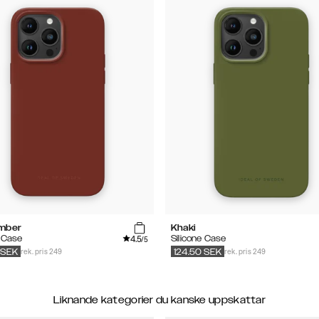
mber
Khaki
4.5
e Case
Silicone Case
/5
rek. pris 249
rek. pris 249
SEK
124.50
SEK
Liknande kategorier du kanske uppskattar