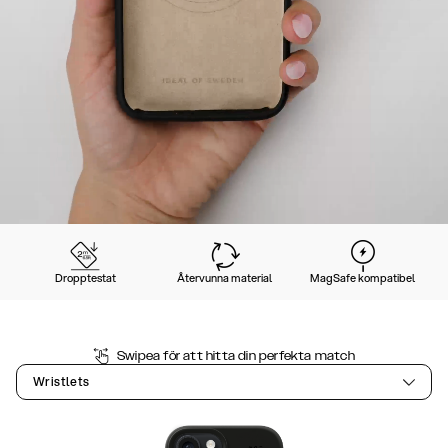
Dropptestat
Återvunna material
MagSafe kompatibel
Swipea för att hitta din perfekta match
Wristlets