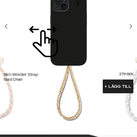
279
SEK
Slim Wristlet Strap
Gold Chain
+
LÄGG TILL