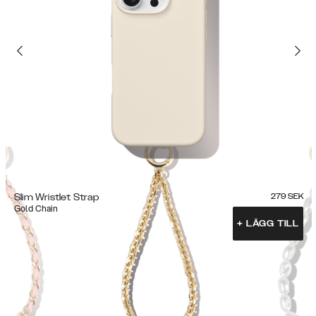
Slim Wristlet Strap
279
SEK
Gold Chain
+
LÄGG TILL