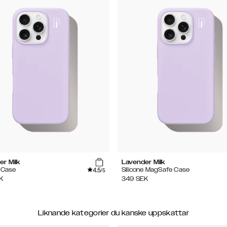
er Milk
Lavender Milk
4.5
e Case
Silicone MagSafe Case
/5
K
349
SEK
Liknande kategorier du kanske uppskattar