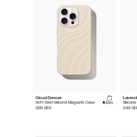
Cloud Dancer
Lavend
4.5
Soft Swirl Silicone Magsafe Case
Silicon
/5
399
SEK
249
SE