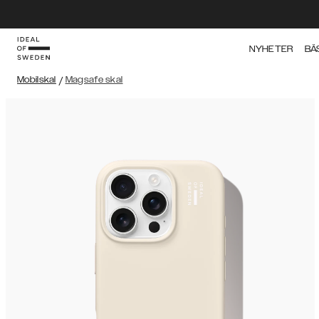
NYHETER
BÄ
Mobilskal
/
Magsafe skal