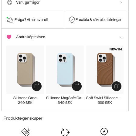
Vanliga frågor
Fråga? Vi har svaret!
Flexibla & säkra betalningar
Andra köpte även
NEW IN
Silicone Case
Silicone MagSafe Case
Soft Swirl Silicone Magsafe Case
249
SEK
349
SEK
399
SEK
Produktegenskaper