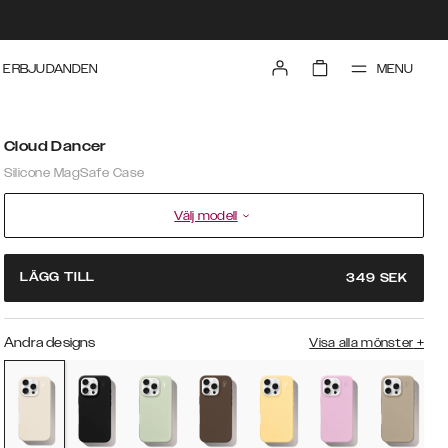
MENU
ERBJUDANDEN
Cloud Dancer
Silicone MagSafe Case
Välj modell
LÄGG TILL
349
SEK
Andra designs
Visa alla mönster
+