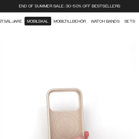
END OF SUMMER SALE: 30-50% OFF BESTSELLERS
STSÄLJARE
MOBILSKAL
MOBILTILLBEHÖR
WATCH BANDS
SETS