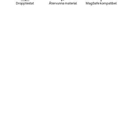
Dropptestat
Återvunna material
MagSafe kompatibel