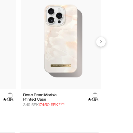
Rose Pearl Marble
Bubblegum P
4.5
4.6
Printed Case
Silicone Case
/5
/5
-
50
%
349
SEK
174.50
SEK
249
SEK