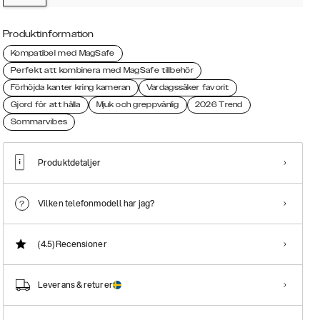
Produktinformation
Kompatibel med MagSafe
Perfekt att kombinera med MagSafe tillbehör
Förhöjda kanter kring kameran
Vardagssäker favorit
Gjord för att hålla
Mjuk och greppvänlig
2026 Trend
Sommarvibes
Produktdetaljer
Vilken telefonmodell har jag?
(4.5)
Recensioner
Leverans & returer