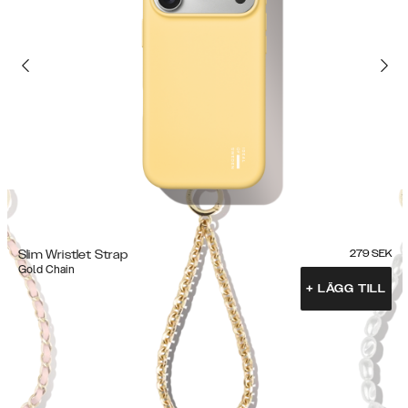
Slim Wristlet Strap
279
SEK
Gold Chain
+
LÄGG TILL