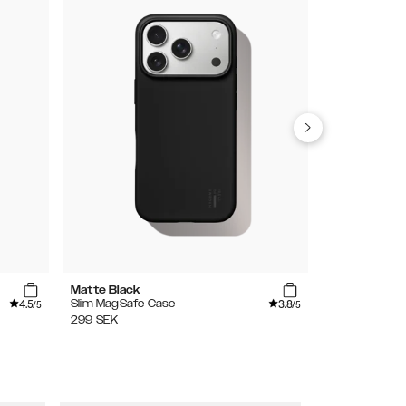
Matte Black
Light Blue
4.5
3.8
Slim MagSafe Case
Silicone Case
/5
/5
299
SEK
249
SEK