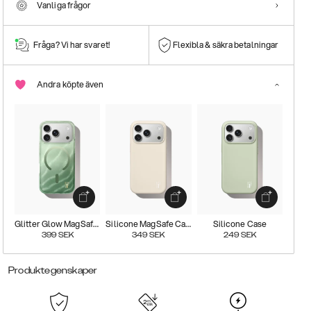
Vanliga frågor
Fråga? Vi har svaret!
Flexibla & säkra betalningar
Andra köpte även
Glitter Glow MagSafe Case
Silicone MagSafe Case
Silicone Case
399
SEK
349
SEK
249
SEK
Produktegenskaper