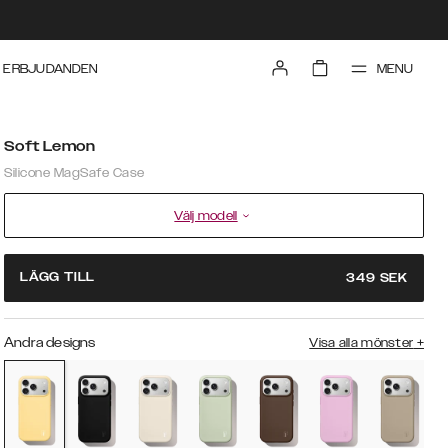
MENU
ERBJUDANDEN
Soft Lemon
Silicone MagSafe Case
Välj modell
LÄGG TILL
349
SEK
Andra designs
Visa alla mönster
+