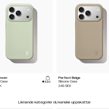
reen
Perfect Beige
4.5
e Case
Silicone Case
/5
K
249
SEK
Liknande kategorier du kanske uppskattar