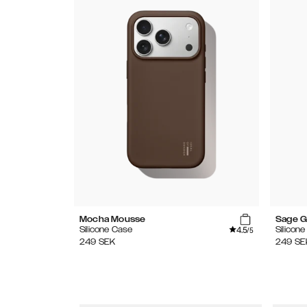
Mocha Mousse
Sage G
4.5
Silicone Case
Silicon
/5
249
SEK
249
SE