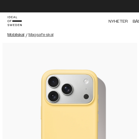
NYHETER
BÄ
Mobilskal
/
Magsafe skal