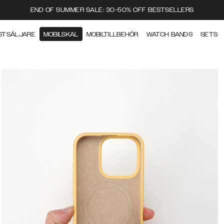
END OF SUMMER SALE: 30-50% OFF BESTSELLERS
STSÄLJARE
MOBILSKAL
MOBILTILLBEHÖR
WATCH BANDS
SETS