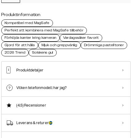
Produktinformation
Kompatibel med MagSafe
Perfekt att kombinera med MagSafe tillbehör
Förhöjda kanter kring kameran
Vardagssäker favorit
Gjord för att hålla
Mjuk och greppvänlig
Drömmiga pastelltoner
2026 Trend
Solskens gul
Produktdetaljer
Vilken telefonmodell har jag?
(4.5)
Recensioner
Leverans & returer