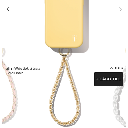
Slim Wristlet Strap
279
SEK
Gold Chain
+
LÄGG TILL