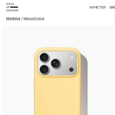
NYHETER
BÄ
Mobilskal
/
Magsafe skal