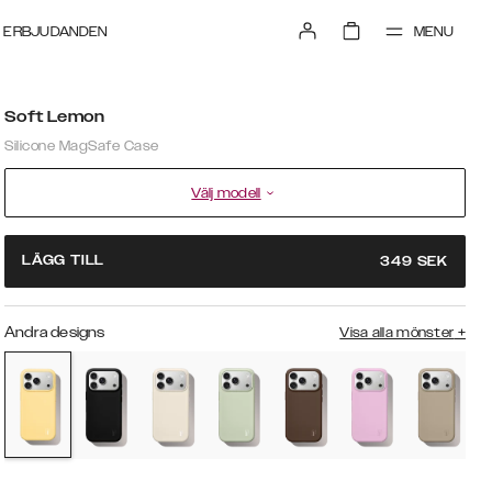
MENU
ERBJUDANDEN
Soft Lemon
Silicone MagSafe Case
Välj modell
LÄGG TILL
349
SEK
Andra designs
Visa alla mönster
+