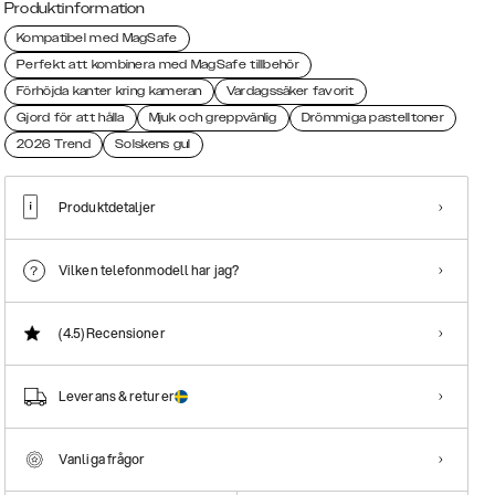
Produktinformation
Kompatibel med MagSafe
Perfekt att kombinera med MagSafe tillbehör
Förhöjda kanter kring kameran
Vardagssäker favorit
Gjord för att hålla
Mjuk och greppvänlig
Drömmiga pastelltoner
2026 Trend
Solskens gul
Produktdetaljer
Vilken telefonmodell har jag?
(4.5)
Recensioner
Leverans & returer
Vanliga frågor