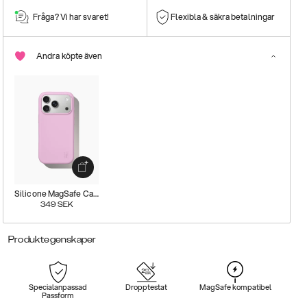
Fråga? Vi har svaret!
Flexibla & säkra betalningar
Andra köpte även
Silicone MagSafe Case
349
SEK
Produktegenskaper
Specialanpassad
Dropptestat
MagSafe kompatibel
Passform