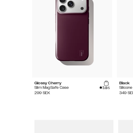
Glossy Cherry
Black
3.8
Slim MagSafe Case
Silicon
/5
299
SEK
349
SE