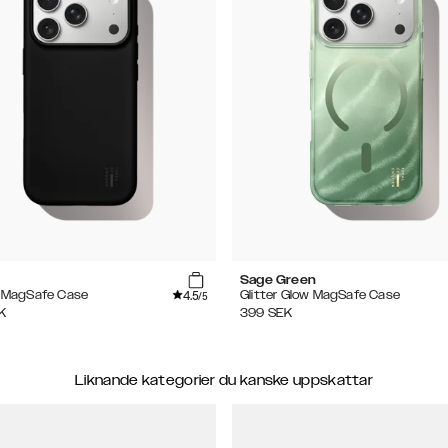
Sage Green
4.5
e MagSafe Case
Glitter Glow MagSafe Case
/5
K
399
SEK
Liknande kategorier du kanske uppskattar