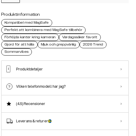
Produktinformation
Kompatibel med MagSafe
Perfekt att kombinera med MagSafe tillbehör
Förhöjda kanter kring kameran
Vardagssäker favorit
Gjord för att hålla
Mjuk och greppvänlig
2026 Trend
Sommarvibes
Produktdetaljer
Vilken telefonmodell har jag?
(4.5)
Recensioner
Leverans & returer