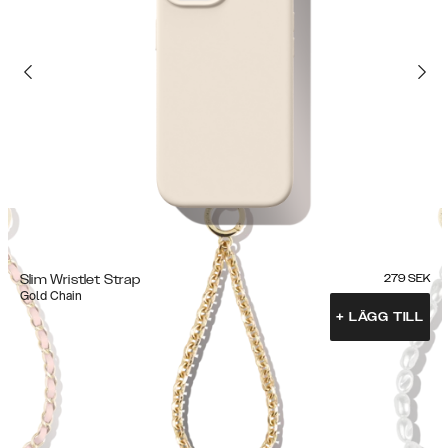
Slim Wristlet Strap
279
SEK
Gold Chain
+
LÄGG TILL