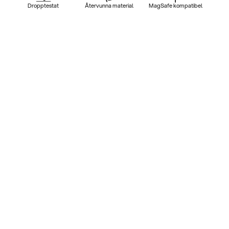
Dropptestat
Återvunna material
MagSafe kompatibel