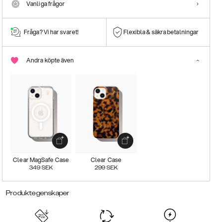
Vanliga frågor
Fråga? Vi har svaret!
Flexibla & säkra betalningar
Andra köpte även
Clear MagSafe Case
Clear Case
349
SEK
299
SEK
Produktegenskaper