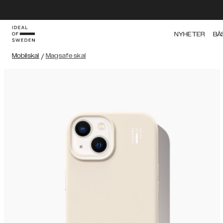
NYHETER
BÄ
Mobilskal
/
Magsafe skal