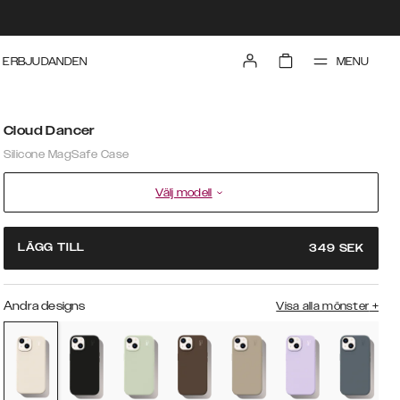
MENU
ERBJUDANDEN
Cloud Dancer
Silicone MagSafe Case
Välj modell
LÄGG TILL
349
SEK
Andra designs
Visa alla mönster
+