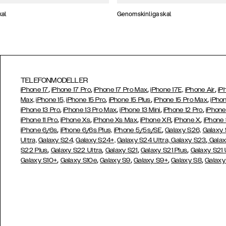
kal
Genomskinliga skal
TELEFONMODELLER
,
,
,
,
iPhone 17
iPhone 17 Pro
iPhone 17 Pro Max
iPhone 17E,
iPhone Air
iP
,
,
,
Max,
iPhone 15,
iPhone 15 Pro
iPhone 15 Plus
iPhone 15 Pro Max
iPhon
,
,
,
,
iPhone 13 Pro
iPhone 13 Pro Max
iPhone 13 Mini
iPhone 12 Pro
iPhone
,
,
,
,
,
iPhone 11 Pro
iPhone Xs
iPhone Xs Max
iPhone XR
iPhone X
iPhone
,
,
iPhone 6/6s
iPhone 6/6s Plus,
iPhone 5/5s/SE
Galaxy S26,
Galaxy
,
Ultra,
Galaxy S24,
Galaxy S24+,
Galaxy S24 Ultra,
Galaxy S23
Galax
,
,
,
,
S22 Plus
Galaxy S22 Ultra
Galaxy S21
Galaxy S21 Plus
Galaxy S21 
,
,
,
,
,
Galaxy S10+
Galaxy S10e
Galaxy S9
Galaxy S9+
Galaxy S8
Galaxy