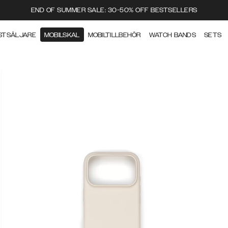
END OF SUMMER SALE: 30-50% OFF BESTSELLERS
STSÄLJARE
MOBILSKAL
MOBILTILLBEHÖR
WATCH BANDS
SETS