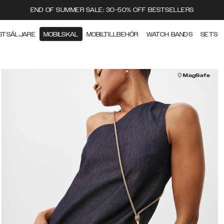
END OF SUMMER SALE: 30-50% OFF BESTSELLERS
STSÄLJARE
MOBILSKAL
MOBILTILLBEHÖR
WATCH BANDS
SETS
MagSafe