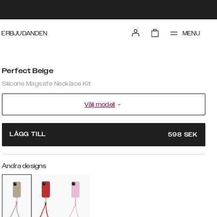
MENU
ERBJUDANDEN
Perfect Beige
Silicone Magsafe Necklace Kit
Välj modell
LÄGG TILL
598
SEK
Andra designs