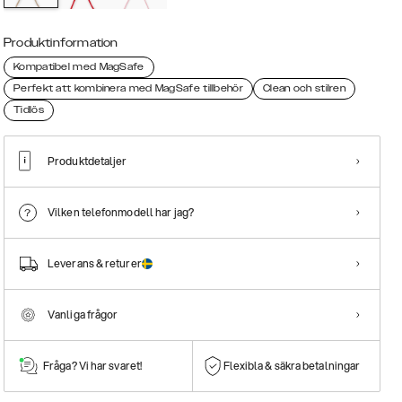
Produktinformation
Kompatibel med MagSafe
Perfekt att kombinera med MagSafe tillbehör
Clean och stilren
Tidlös
Produktdetaljer
Vilken telefonmodell har jag?
Leverans & returer
Vanliga frågor
Fråga? Vi har svaret!
Flexibla & säkra betalningar