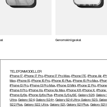
kal
Genomskinliga skal
TELEFONMODELLER
,
,
,
,
iPhone 17
iPhone 17 Pro
iPhone 17 Pro Max
iPhone 17E,
iPhone Air
iP
,
,
,
Max,
iPhone 15,
iPhone 15 Pro
iPhone 15 Plus
iPhone 15 Pro Max
iPhon
,
,
,
,
iPhone 13 Pro
iPhone 13 Pro Max
iPhone 13 Mini
iPhone 12 Pro
iPhone
,
,
,
,
,
iPhone 11 Pro
iPhone Xs
iPhone Xs Max
iPhone XR
iPhone X
iPhone
,
,
iPhone 6/6s
iPhone 6/6s Plus,
iPhone 5/5s/SE
Galaxy S26,
Galaxy
,
Ultra,
Galaxy S24,
Galaxy S24+,
Galaxy S24 Ultra,
Galaxy S23
Galax
,
,
,
,
S22 Plus
Galaxy S22 Ultra
Galaxy S21
Galaxy S21 Plus
Galaxy S21 