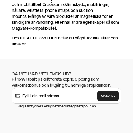
och mobiltillbehör, så som skärmskydd, mobilringar,
hållare, wristlets, phone straps och suction
mounts. Många av våra produkter är magnetiska för en
smidigare användning, eller har andra egenskaper så som
MagSafe-kompatibilitet.
Hos IDEAL OF SWEDEN hittar du något för alla stilar och
smaker.
GÅ MED I VÅR MEDLEMSKLUBB
Få 15% rabatt på ditt första köp,100 poäng som
välkomstbonus och tillgång till hemliga erbjudanden.
SKICKA
Jag samtycker i enlighet med
integritetspolicyn
.