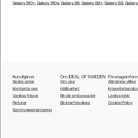
,
,
,
,
,
Galaxy S10+
Galaxy S10e
Galaxy S9
Galaxy S9+
Galaxy S8
Galaxy
Kundtjänst
Om IDEAL OF SWEDEN
Företagsinfor
Spåra order
Om oss
Allmänna villkor
Kontakta oss
Hållbarhet
Integritetspolic
Vanliga frågor
Bli vår ambassadör
Lediga jobb
Returer
Bli återförsäljare
Cookie Policy
AUSTRALIA
Samtyckeshantering
AUSTRIA
BELGIUM