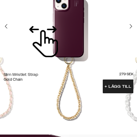
279
SEK
Slim Wristlet Strap
Gold Chain
+
LÄGG TILL