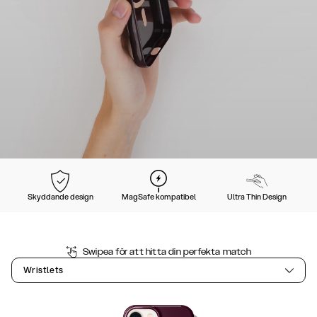
Skyddande design
MagSafe kompatibel
Ultra Thin Design
Swipea för att hitta din perfekta match
Wristlets