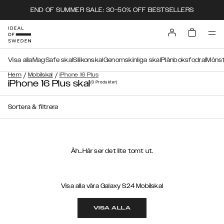
END OF SUMMER SALE: 30-50% OFF BESTSELLERS
Visa alla
MagSafe skal
Silikonskal
Genomskinliga skal
Plånboksfodral
Mönst
/
/
Hem
Mobilskal
iPhone 16 Plus
iPhone 16 Plus skal
(0
Produkter
)
Sortera & filtrera
Åh...Här ser det lite tomt ut.
Visa alla våra Galaxy S24 Mobilskal
VISA ALLA