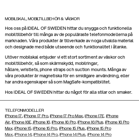
MOBILSKAL, MOBILTILLBEHÖR & VÄSKOR
Hos oss på IDEAL OF SWEDEN hittar du snygga och funktionella
mobiltillbehör till många av de populäraste telefonmodellerna på
marknaden. Våra produkter är tillverkade av noga utvalda material
och designade med både utseende och funktionalitet i åtanke.
Utöver mobilskal erbjuder vi ett stort sortiment av väskor och
mobiltillbehör, så som skärmskydd, mobilringar,
hållare, wristlets, phone straps och suction mounts. Många av
våra produkter är magnetiska för en smidigare användning, eller
har andra egenskaper så som MagSafe-kompatibilitet.
Hos IDEAL OF SWEDEN hittar du något för alla stilar och smaker.
TELEFONMODELLER
,
,
,
iPhone 17
iPhone 17 Pro
iPhone 17 Pro Max
iPhone 17E,
iPhone
,
Air
iPhone 16E,
iPhone 16,
iPhone 16 Pro,
iPhone 16 Plus,
iPhone 16 Pro
,
,
Max,
iPhone 15,
iPhone 15 Pro
iPhone 15 Plus
iPhone 15 Pro
,
,
,
,
Max
iPhone 14
iPhone 14 Pro
iPhone 14 Plus
iPhone 14 Pro