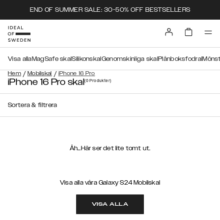
END OF SUMMER SALE: 30-50% OFF BESTSELLERS
Visa alla
MagSafe skal
Silikonskal
Genomskinliga skal
Plånboksfodral
Mönst
/
/
Hem
Mobilskal
iPhone 16 Pro
iPhone 16 Pro skal
(0
Produkter
)
Sortera & filtrera
Åh...Här ser det lite tomt ut.
Visa alla våra Galaxy S24 Mobilskal
VISA ALLA