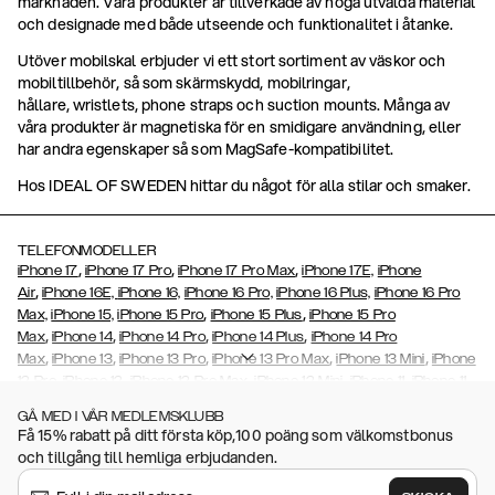
marknaden. Våra produkter är tillverkade av noga utvalda material
och designade med både utseende och funktionalitet i åtanke.
Utöver mobilskal erbjuder vi ett stort sortiment av väskor och
mobiltillbehör, så som skärmskydd, mobilringar,
hållare, wristlets, phone straps och suction mounts. Många av
våra produkter är magnetiska för en smidigare användning, eller
har andra egenskaper så som MagSafe-kompatibilitet.
Hos IDEAL OF SWEDEN hittar du något för alla stilar och smaker.
TELEFONMODELLER
,
,
,
iPhone 17
iPhone 17 Pro
iPhone 17 Pro Max
iPhone 17E,
iPhone
,
Air
iPhone 16E,
iPhone 16,
iPhone 16 Pro,
iPhone 16 Plus,
iPhone 16 Pro
,
,
Max,
iPhone 15,
iPhone 15 Pro
iPhone 15 Plus
iPhone 15 Pro
,
,
,
,
Max
iPhone 14
iPhone 14 Pro
iPhone 14 Plus
iPhone 14 Pro
,
,
,
,
,
Max
iPhone 13
iPhone 13 Pro
iPhone 13 Pro Max
iPhone 13 Mini
iPhone
,
,
,
,
,
12 Pro
iPhone 12
iPhone 12 Pro Max
iPhone 12 Mini
iPhone 11
iPhone 11
,
,
,
,
,
,
Pro Max
iPhone 11 Pro
iPhone Xs
iPhone Xs Max
iPhone XR
iPhone X
GÅ MED I VÅR MEDLEMSKLUBB
,
,
,
,
iPhone SE (2020/2022)
iPhone 8
iPhone 8 Plus
iPhone 7
iPhone 7
Få 15% rabatt på ditt första köp,100 poäng som välkomstbonus
,
,
,
Plus
iPhone 6/6s
iPhone 6/6s Plus,
iPhone 5/5s/SE
Galaxy S26,
och tillgång till hemliga erbjudanden.
,
,
Galaxy S26+
Galaxy S26 Ultra,
Galaxy S25,
Galaxy S25+
Galaxy S25
,
Ultra,
Galaxy S24,
Galaxy S24+,
Galaxy S24 Ultra,
Galaxy S23
Galaxy