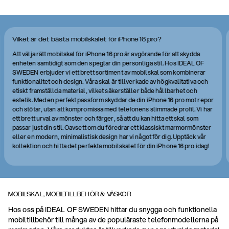
Vilket är det bästa mobilskalet för iPhone 16 pro?
Att välja rätt mobilskal för iPhone 16 pro är avgörande för att skydda
enheten samtidigt som den speglar din personliga stil. Hos IDEAL OF
SWEDEN erbjuder vi ett brett sortiment av mobilskal som kombinerar
funktionalitet och design. Våra skal är tillverkade av högkvalitativa och
etiskt framställda material, vilket säkerställer både hållbarhet och
estetik. Med en perfekt passform skyddar de din iPhone 16 pro mot repor
och stötar, utan att kompromissa med telefonens slimmade profil. Vi har
ett brett urval av mönster och färger, så att du kan hitta ett skal som
passar just din stil. Oavsett om du föredrar ett klassiskt marmormönster
eller en modern, minimalistisk design har vi något för dig. Upptäck vår
kollektion och hitta det perfekta mobilskalet för din iPhone 16 pro idag!
MOBILSKAL, MOBILTILLBEHÖR & VÄSKOR
Hos oss på IDEAL OF SWEDEN hittar du snygga och funktionella
mobiltillbehör till många av de populäraste telefonmodellerna på