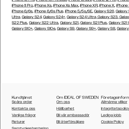
,
,
,
,
,
iPhone 11 Pro
iPhone Xs
iPhone Xs Max
iPhone XR
iPhone X
iPhone
,
,
iPhone 6/6s
iPhone 6/6s Plus,
iPhone 5/5s/SE
Galaxy S26,
Galaxy
,
Ultra,
Galaxy S24,
Galaxy S24+,
Galaxy S24 Ultra,
Galaxy S23
Galax
,
,
,
,
S22 Plus
Galaxy S22 Ultra
Galaxy S21
Galaxy S21 Plus
Galaxy S21 
,
,
,
,
,
Galaxy S10+
Galaxy S10e
Galaxy S9
Galaxy S9+
Galaxy S8
Galaxy
Kundtjänst
Om IDEAL OF SWEDEN
Företagsinfor
Spåra order
Om oss
Allmänna villkor
Kontakta oss
Hållbarhet
Integritetspolic
Vanliga frågor
Bli vår ambassadör
Lediga jobb
Returer
Bli återförsäljare
Cookie Policy
AUSTRALIA
Samtyckeshantering