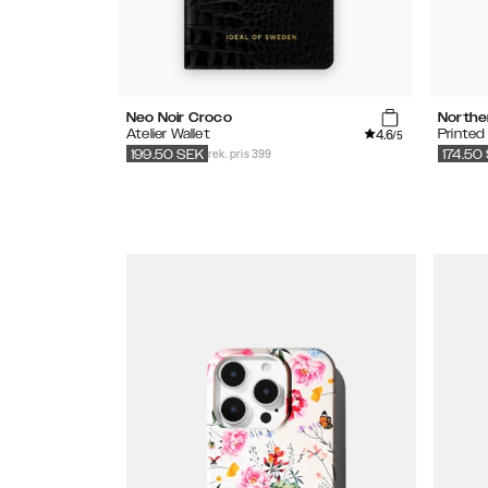
Neo Noir Croco
Northe
4.6
Atelier Wallet
Printed
/5
rek. pris 399
199.50
SEK
174.50