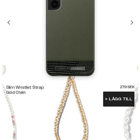
Slim Wristlet Strap
279
SEK
Gold Chain
+
LÄGG TILL