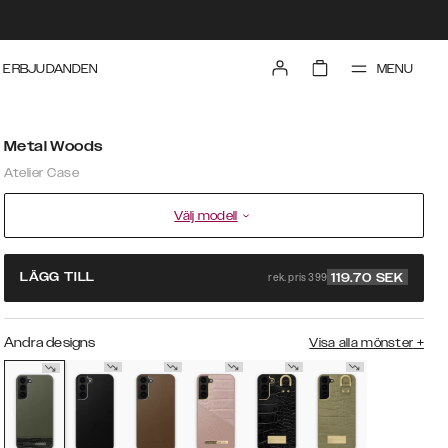
MENU
ERBJUDANDEN
Metal Woods
Atelier Case
Välj modell
rek. pris 399
LÄGG TILL
119.70
SEK
Andra designs
Visa alla mönster
+