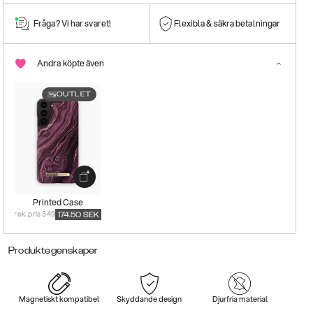
Fråga? Vi har svaret!
Flexibla & säkra betalningar
Andra köpte även
OUTLET
Printed Case
rek. pris 349
174.50
SEK
Produktegenskaper
Magnetiskt kompatibel
Skyddande design
Djurfria material