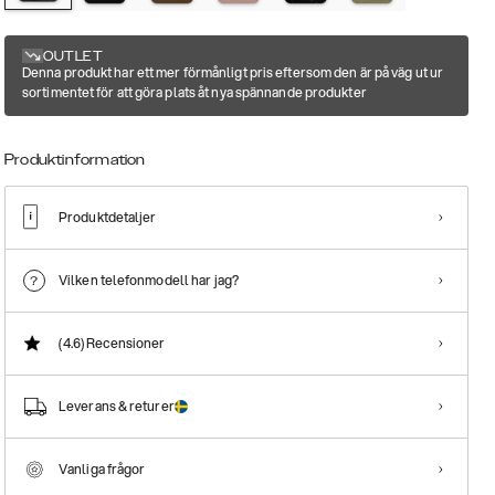
OUTLET
Denna produkt har ett mer förmånligt pris eftersom den är på väg ut ur
sortimentet för att göra plats åt nya spännande produkter
Produktinformation
Produktdetaljer
Vilken telefonmodell har jag?
(4.6)
Recensioner
Leverans & returer
Vanliga frågor