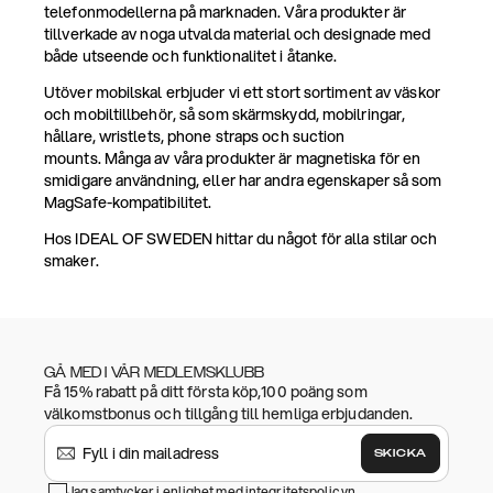
telefonmodellerna på marknaden. Våra produkter är
tillverkade av noga utvalda material och designade med
både utseende och funktionalitet i åtanke.
Utöver mobilskal erbjuder vi ett stort sortiment av väskor
och mobiltillbehör, så som skärmskydd, mobilringar,
hållare, wristlets, phone straps och suction
mounts. Många av våra produkter är magnetiska för en
smidigare användning, eller har andra egenskaper så som
MagSafe-kompatibilitet.
Hos IDEAL OF SWEDEN hittar du något för alla stilar och
smaker.
GÅ MED I VÅR MEDLEMSKLUBB
Få 15% rabatt på ditt första köp,100 poäng som
välkomstbonus och tillgång till hemliga erbjudanden.
SKICKA
Jag samtycker i enlighet med
integritetspolicyn
.