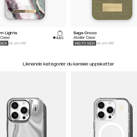
rn Lights
Sage Croco
4.6
 Case
Atelier Case
/5
rek. pris 349
rek. pris 499
SEK
149.70
SEK
Liknande kategorier du kanske uppskattar