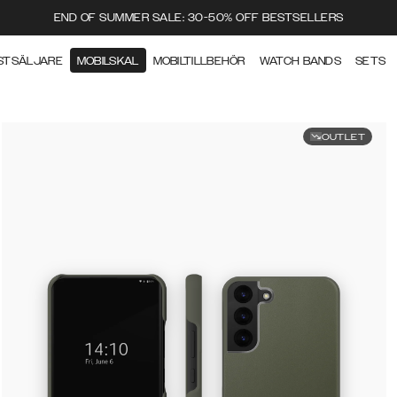
END OF SUMMER SALE: 30-50% OFF BESTSELLERS
STSÄLJARE
MOBILSKAL
MOBILTILLBEHÖR
WATCH BANDS
SETS
OUTLET