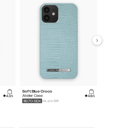
Soft Blue Croco
Pink
4.3
4.6
Atelier Case
Magnet Walle
/5
/5
rek. pris 399
399
SEK
119.70
SEK