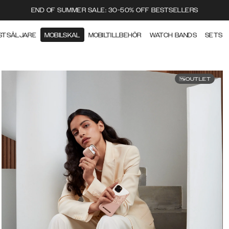
END OF SUMMER SALE: 30-50% OFF BESTSELLERS
STSÄLJARE
MOBILSKAL
MOBILTILLBEHÖR
WATCH BANDS
SETS
OUTLET