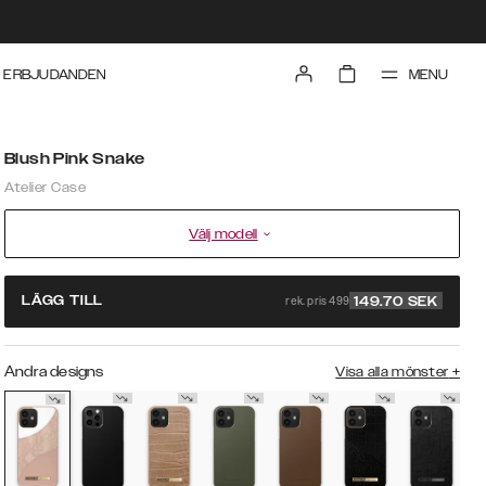
MENU
ERBJUDANDEN
Blush Pink Snake
Atelier Case
Välj modell
rek. pris 499
LÄGG TILL
149.70
SEK
Andra designs
Visa alla mönster
+