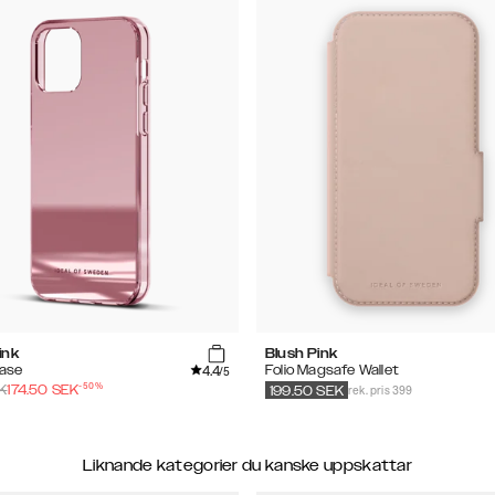
ink
Blush Pink
4.4
Case
Folio Magsafe Wallet
/5
-
50
%
rek. pris 399
K
174.50
SEK
199.50
SEK
Liknande kategorier du kanske uppskattar