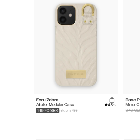
Ecru Zebra
Rose P
4.5
Atelier Modular Case
Mirror 
/5
rek. pris 499
349
SE
149.70
SEK