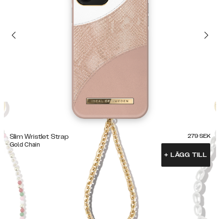
Slim Wristlet Strap
279
SEK
Gold Chain
+
LÄGG TILL