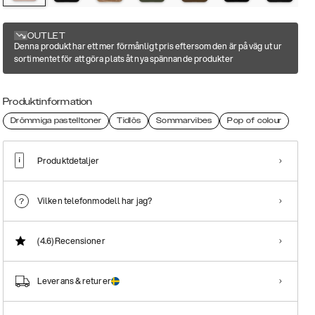
OUTLET
Denna produkt har ett mer förmånligt pris eftersom den är på väg ut ur
sortimentet för att göra plats åt nya spännande produkter
Produktinformation
Drömmiga pastelltoner
Tidlös
Sommarvibes
Pop of colour
Produktdetaljer
Vilken telefonmodell har jag?
(4.6)
Recensioner
Leverans & returer