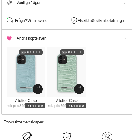
Vanliga frågor
Fråga? Vi har svaret!
Flexibla & säkra betalningar
Andra köpte även
OUTLET
OUTLET
Atelier Case
Atelier Case
rek. pris 399
rek. pris 399
119.70
SEK
119.70
SEK
Produktegenskaper