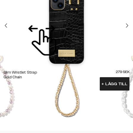
279
SEK
Slim Wristlet Strap
Gold Chain
+
LÄGG TILL