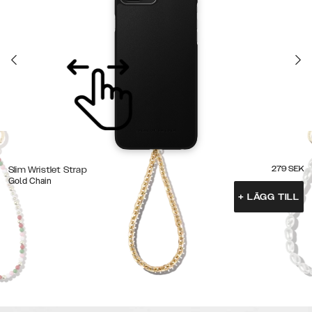
279
SEK
Slim Wristlet Strap
Gold Chain
+
LÄGG TILL