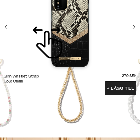
279
SEK
Slim Wristlet Strap
Gold Chain
+
LÄGG TILL