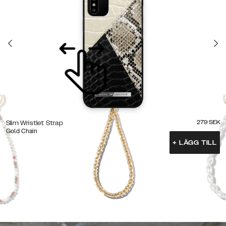
279
SEK
Slim Wristlet Strap
Gold Chain
+
LÄGG TILL