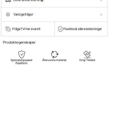
Vanliga frågor
Fråga? Vi har svaret!
Flexibla & säkra betalningar
Produktegenskaper
Specialanpassad
Återvunna material
Drop Tested
Passform