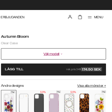
MENU
ERBJUDANDEN
Autumn Bloom
Clear Case
Välj modell
rek. pris 349
LÄGG TILL
174.50
SEK
Andra designs
Visa alla mönster
+
50%
50%