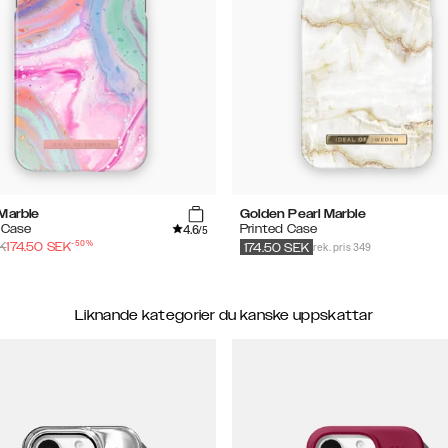
 Marble
Golden Pearl Marble
4.6
 Case
Printed Case
/5
-
50
%
rek. pris 349
K
174.50
SEK
174.50
SEK
Liknande kategorier du kanske uppskattar