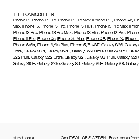
TELEFONMODELLER
,
,
,
,
iPhone 17
iPhone 17 Pro
iPhone 17 Pro Max
iPhone 17E,
iPhone Air
iP
,
,
,
Max,
iPhone 15,
iPhone 15 Pro
iPhone 15 Plus
iPhone 15 Pro Max
iPhon
,
,
,
,
iPhone 13 Pro
iPhone 13 Pro Max
iPhone 13 Mini
iPhone 12 Pro
iPhone
,
,
,
,
,
iPhone 11 Pro
iPhone Xs
iPhone Xs Max
iPhone XR
iPhone X
iPhone
,
,
iPhone 6/6s
iPhone 6/6s Plus,
iPhone 5/5s/SE
Galaxy S26,
Galaxy
,
Ultra,
Galaxy S24,
Galaxy S24+,
Galaxy S24 Ultra,
Galaxy S23
Galax
,
,
,
,
S22 Plus
Galaxy S22 Ultra
Galaxy S21
Galaxy S21 Plus
Galaxy S21 
,
,
,
,
,
Galaxy S10+
Galaxy S10e
Galaxy S9
Galaxy S9+
Galaxy S8
Galaxy
Kundtjänst
Om IDEAL OF SWEDEN
Företagsinfor