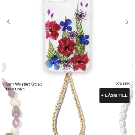
Slim Wristlet Strap
279
SEK
Gold Chain
+
LÄGG TILL