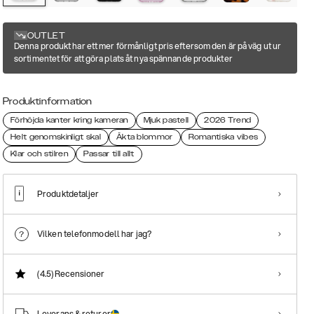
OUTLET
Denna produkt har ett mer förmånligt pris eftersom den är på väg ut ur
sortimentet för att göra plats åt nya spännande produkter
Produktinformation
Förhöjda kanter kring kameran
Mjuk pastell
2026 Trend
Helt genomskinligt skal
Äkta blommor
Romantiska vibes
Klar och stilren
Passar till allt
Produktdetaljer
Vilken telefonmodell har jag?
(4.5)
Recensioner
Leverans & returer