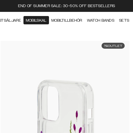
END OF SUMMER SALE: 30-50% OFF BESTSELLERS
STSÄLJARE
MOBILSKAL
MOBILTILLBEHÖR
WATCH BANDS
SETS
OUTLET