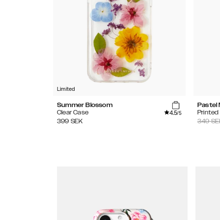
Limited
Summer Blossom
Pastel
4.5
Clear Case
Printed
/5
399
SEK
349
SE