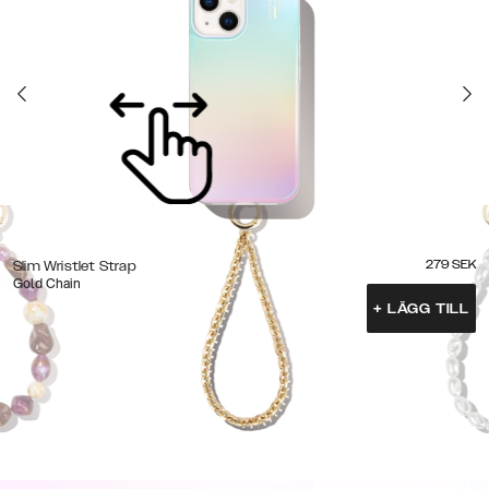
279
SEK
Slim Wristlet Strap
Gold Chain
+
LÄGG TILL