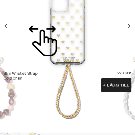
279
SEK
Slim Wristlet Strap
Gold Chain
+
LÄGG TILL