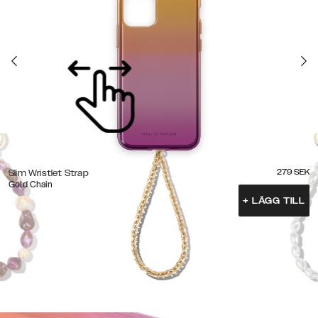
279
SEK
Slim Wristlet Strap
Gold Chain
+
LÄGG TILL