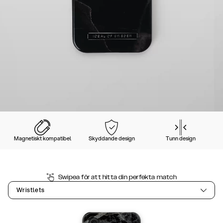
Magnetiskt kompatibel
Skyddande design
Tunn design
Swipea för att hitta din perfekta match
Wristlets