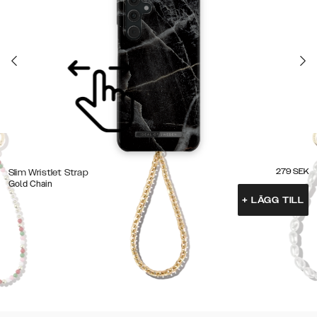
279
SEK
Slim Wristlet Strap
Gold Chain
+
LÄGG TILL