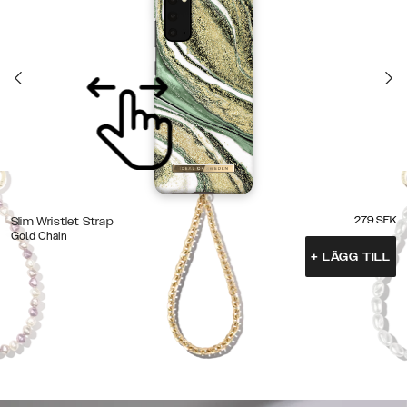
279
SEK
Slim Wristlet Strap
Gold Chain
+
LÄGG TILL