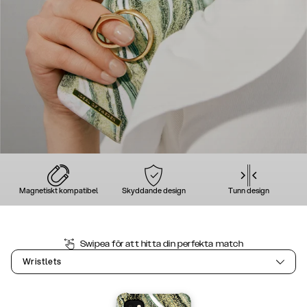
Magnetiskt kompatibel
Skyddande design
Tunn design
Swipea för att hitta din perfekta match
Wristlets