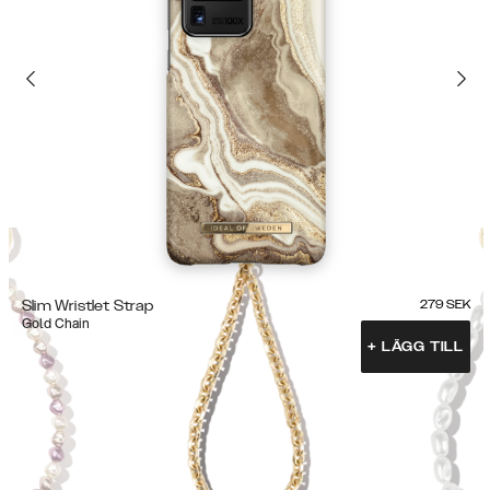
Slim Wristlet Strap
279
SEK
Gold Chain
+
LÄGG TILL