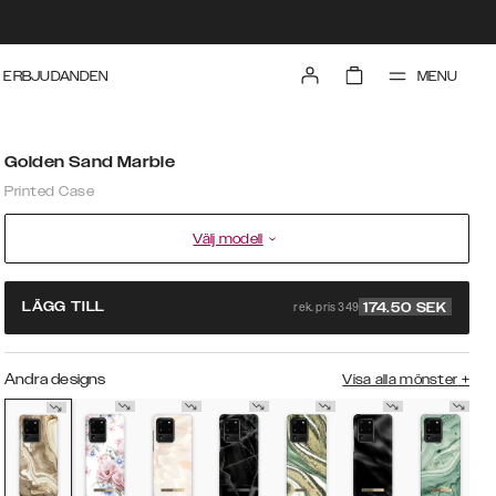
MENU
ERBJUDANDEN
Golden Sand Marble
Printed Case
Välj modell
rek. pris 349
LÄGG TILL
174.50
SEK
Andra designs
Visa alla mönster
+