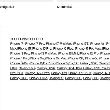
nliga skal
Silikonskal
TELEFONMODELLER
,
,
,
,
iPhone 17
iPhone 17 Pro
iPhone 17 Pro Max
iPhone 17E,
iPhone Air
iP
,
,
,
Max,
iPhone 15,
iPhone 15 Pro
iPhone 15 Plus
iPhone 15 Pro Max
iPhon
,
,
,
,
iPhone 13 Pro
iPhone 13 Pro Max
iPhone 13 Mini
iPhone 12 Pro
iPhone
,
,
,
,
,
iPhone 11 Pro
iPhone Xs
iPhone Xs Max
iPhone XR
iPhone X
iPhone
,
,
iPhone 6/6s
iPhone 6/6s Plus,
iPhone 5/5s/SE
Galaxy S26,
Galaxy
,
Ultra,
Galaxy S24,
Galaxy S24+,
Galaxy S24 Ultra,
Galaxy S23
Galax
,
,
,
,
S22 Plus
Galaxy S22 Ultra
Galaxy S21
Galaxy S21 Plus
Galaxy S21 
,
,
,
,
,
Galaxy S10+
Galaxy S10e
Galaxy S9
Galaxy S9+
Galaxy S8
Galaxy