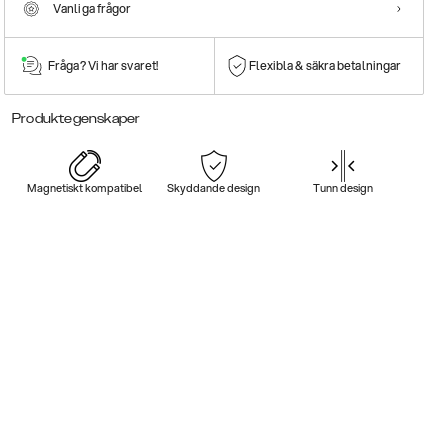
Vanliga frågor
Fråga? Vi har svaret!
Flexibla & säkra betalningar
Produktegenskaper
Magnetiskt kompatibel
Skyddande design
Tunn design