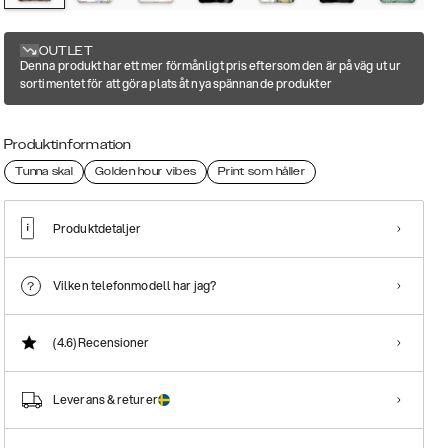
OUTLET
Denna produkt har ett mer förmånligt pris eftersom den är på väg ut ur
sortimentet för att göra plats åt nya spännande produkter
Produktinformation
Tunna skal
Golden hour vibes
Print som håller
Produktdetaljer
Vilken telefonmodell har jag?
(4.6)
Recensioner
Leverans & returer