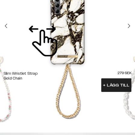
279
SEK
Slim Wristlet Strap
Gold Chain
+
LÄGG TILL