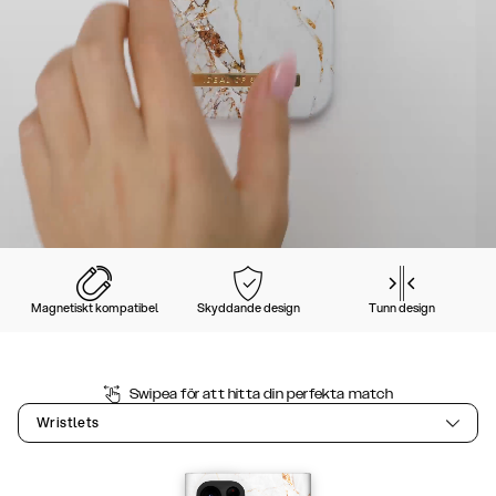
Magnetiskt kompatibel
Skyddande design
Tunn design
Swipea för att hitta din perfekta match
Wristlets