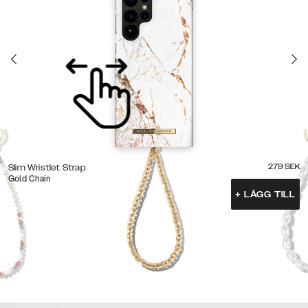
279
SEK
Slim Wristlet Strap
Gold Chain
+
LÄGG TILL