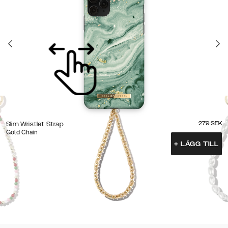
279
SEK
Slim Wristlet Strap
Gold Chain
+
LÄGG TILL