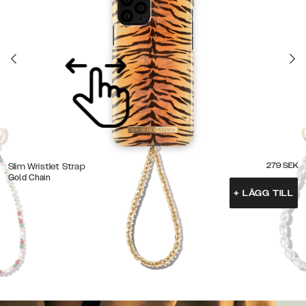
279
SEK
Slim Wristlet Strap
Gold Chain
+
LÄGG TILL