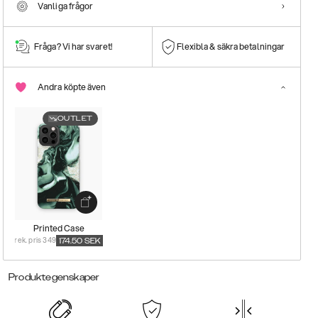
Vanliga frågor
Fråga? Vi har svaret!
Flexibla & säkra betalningar
Andra köpte även
OUTLET
Printed Case
rek. pris 349
174.50
SEK
Produktegenskaper