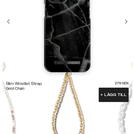
Slim Wristlet Strap
279
SEK
Gold Chain
+
LÄGG TILL