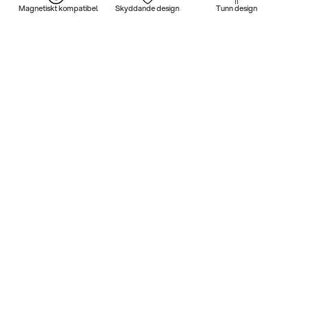
Magnetiskt kompatibel
Skyddande design
Tunn design