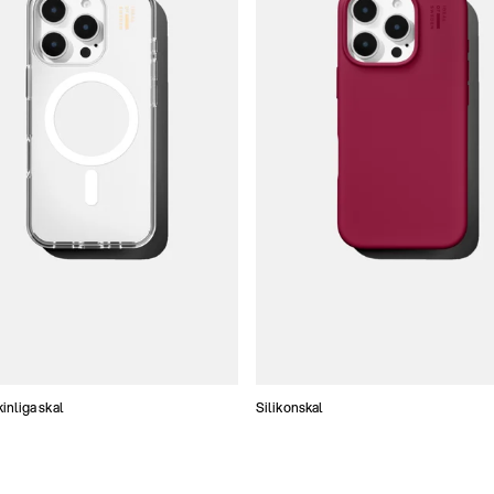
nliga skal
Silikonskal