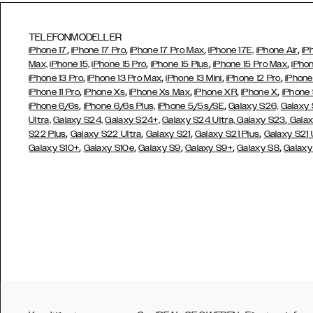
TELEFONMODELLER
,
,
,
,
iPhone 17
iPhone 17 Pro
iPhone 17 Pro Max
iPhone 17E,
iPhone Air
iP
,
,
,
Max,
iPhone 15,
iPhone 15 Pro
iPhone 15 Plus
iPhone 15 Pro Max
iPhon
,
,
,
,
iPhone 13 Pro
iPhone 13 Pro Max
iPhone 13 Mini
iPhone 12 Pro
iPhone
,
,
,
,
,
iPhone 11 Pro
iPhone Xs
iPhone Xs Max
iPhone XR
iPhone X
iPhone
,
,
iPhone 6/6s
iPhone 6/6s Plus,
iPhone 5/5s/SE
Galaxy S26,
Galaxy
,
Ultra,
Galaxy S24,
Galaxy S24+,
Galaxy S24 Ultra,
Galaxy S23
Galax
,
,
,
,
S22 Plus
Galaxy S22 Ultra
Galaxy S21
Galaxy S21 Plus
Galaxy S21 
,
,
,
,
,
Galaxy S10+
Galaxy S10e
Galaxy S9
Galaxy S9+
Galaxy S8
Galaxy