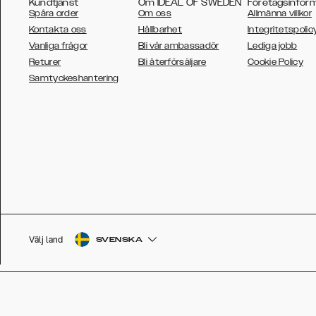
Kundtjänst
Om IDEAL OF SWEDEN
Företagsinfor
Spåra order
Om oss
Allmänna villkor
Kontakta oss
Hållbarhet
Integritetspolic
Vanliga frågor
Bli vår ambassadör
Lediga jobb
Returer
Bli återförsäljare
Cookie Policy
AUSTRALIA
Samtyckeshantering
AUSTRIA
BELGIUM
CANADA
DANSK
DEUTSCH
ESPAÑOL
Välj land
SVENSKA
EU
FRANÇAIS
GLOBAL