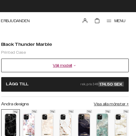
MENU
ERBJUDANDEN
Black Thunder Marble
Printed Case
Välj modell
rek. pris 349
LÄGG TILL
174.50
SEK
Andra designs
Visa alla mönster
+