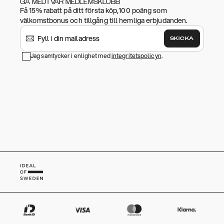
GÅ MED I VÅR MEDLEMSKLUBB
Få 15% rabatt på ditt första köp,100 poäng som
välkomstbonus och tillgång till hemliga erbjudanden.
SKICKA
Jag samtycker i enlighet med
integritetspolicyn
.