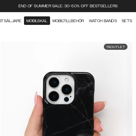
END OF SUMMER SALE: 30-50% OFF BESTSELLERS
STSÄLJARE
MOBILSKAL
MOBILTILLBEHÖR
WATCH BANDS
SETS
OUTLET