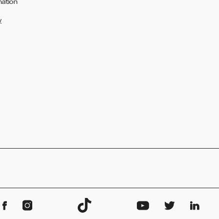
mation
y