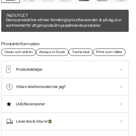
OUTLET
Denna produkt har ett mer förmånligt pris eftersom den är på väg ut ur
sortimentet för att göra plats åt nya spännande produkter
Produktinformation
Clean och stilren
Always in Style
Tunna skal
Print som håller
Produktdetaljer
Vilken telefonmodell har jag?
(4.6)
Recensioner
Leverans & returer