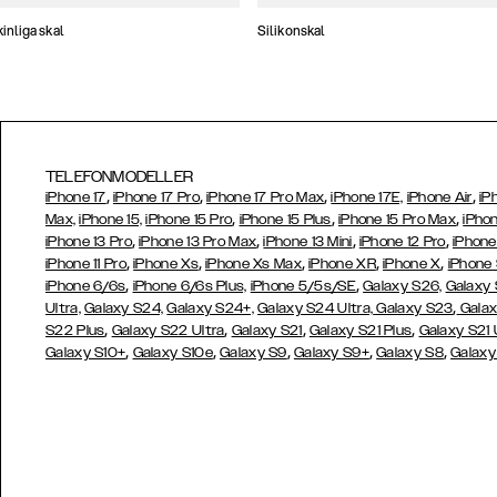
nliga skal
Silikonskal
TELEFONMODELLER
,
,
,
,
iPhone 17
iPhone 17 Pro
iPhone 17 Pro Max
iPhone 17E,
iPhone Air
iP
,
,
,
Max,
iPhone 15,
iPhone 15 Pro
iPhone 15 Plus
iPhone 15 Pro Max
iPhon
,
,
,
,
iPhone 13 Pro
iPhone 13 Pro Max
iPhone 13 Mini
iPhone 12 Pro
iPhone
,
,
,
,
,
iPhone 11 Pro
iPhone Xs
iPhone Xs Max
iPhone XR
iPhone X
iPhone
,
,
iPhone 6/6s
iPhone 6/6s Plus,
iPhone 5/5s/SE
Galaxy S26,
Galaxy
,
Ultra,
Galaxy S24,
Galaxy S24+,
Galaxy S24 Ultra,
Galaxy S23
Galax
,
,
,
,
S22 Plus
Galaxy S22 Ultra
Galaxy S21
Galaxy S21 Plus
Galaxy S21 
,
,
,
,
,
Galaxy S10+
Galaxy S10e
Galaxy S9
Galaxy S9+
Galaxy S8
Galaxy