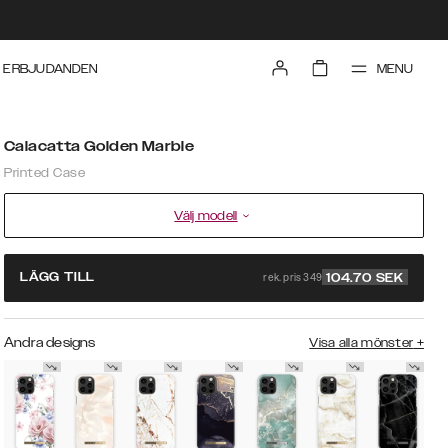
MENU
ERBJUDANDEN
Calacatta Golden Marble
Printed Case
Välj modell
rek. pris 349
LÄGG TILL
104.70
SEK
Andra designs
Visa alla mönster
+