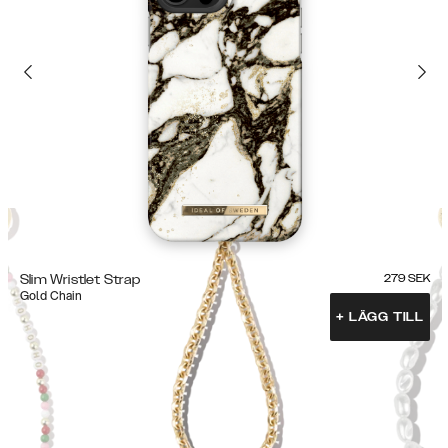
Slim Wristlet Strap
279
SEK
Gold Chain
+
LÄGG TILL