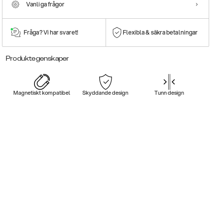
Vanliga frågor
Fråga? Vi har svaret!
Flexibla & säkra betalningar
Produktegenskaper
Magnetiskt kompatibel
Skyddande design
Tunn design