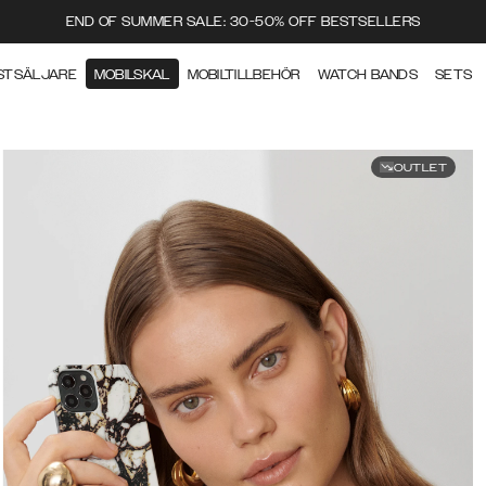
END OF SUMMER SALE: 30-50% OFF BESTSELLERS
STSÄLJARE
MOBILSKAL
MOBILTILLBEHÖR
WATCH BANDS
SETS
OUTLET