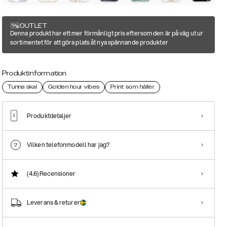
OUTLET
Denna produkt har ett mer förmånligt pris eftersom den är på väg ut ur
sortimentet för att göra plats åt nya spännande produkter
Produktinformation
Tunna skal
Golden hour vibes
Print som håller
Produktdetaljer
Vilken telefonmodell har jag?
(4.6)
Recensioner
Leverans & returer