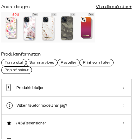
Andra designs
Visa alla mönster
+
50%
Produktinformation
Tunna skal
Sommarvibes
Pasteller
Print som håller
Pop of colour
Produktdetaljer
Vilken telefonmodell har jag?
(4.6)
Recensioner