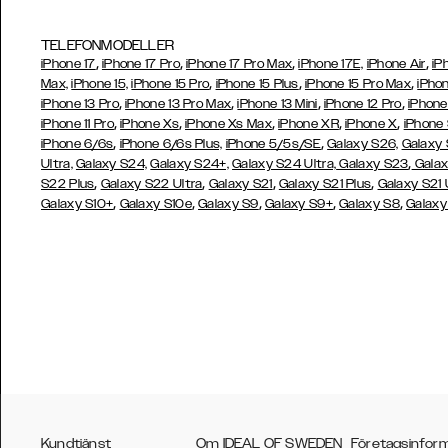
TELEFONMODELLER
,
,
,
,
iPhone 17
iPhone 17 Pro
iPhone 17 Pro Max
iPhone 17E,
iPhone Air
iP
,
,
,
Max,
iPhone 15,
iPhone 15 Pro
iPhone 15 Plus
iPhone 15 Pro Max
iPhon
,
,
,
,
iPhone 13 Pro
iPhone 13 Pro Max
iPhone 13 Mini
iPhone 12 Pro
iPhone
,
,
,
,
,
iPhone 11 Pro
iPhone Xs
iPhone Xs Max
iPhone XR
iPhone X
iPhone
,
,
iPhone 6/6s
iPhone 6/6s Plus,
iPhone 5/5s/SE
Galaxy S26,
Galaxy
,
Ultra,
Galaxy S24,
Galaxy S24+,
Galaxy S24 Ultra,
Galaxy S23
Galax
,
,
,
,
S22 Plus
Galaxy S22 Ultra
Galaxy S21
Galaxy S21 Plus
Galaxy S21 
,
,
,
,
,
Galaxy S10+
Galaxy S10e
Galaxy S9
Galaxy S9+
Galaxy S8
Galaxy
Kundtjänst
Om IDEAL OF SWEDEN
Företagsinfor