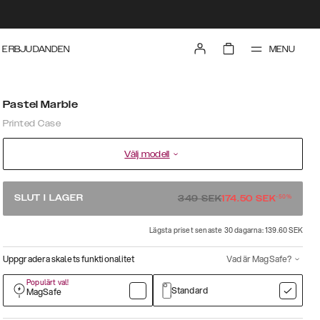
MENU
ERBJUDANDEN
Pastel Marble
Printed Case
Välj modell
-
50
%
SLUT I LAGER
349
SEK
174.50
SEK
Lägsta priset senaste 30 dagarna: 139.60 SEK
Uppgradera skalets funktionalitet
Vad är MagSafe?
Populärt val!
Standard
MagSafe