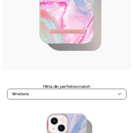
Hitta din perfekta match
Wristlets