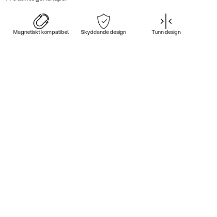
Magnetiskt kompatibel
Skyddande design
Tunn design