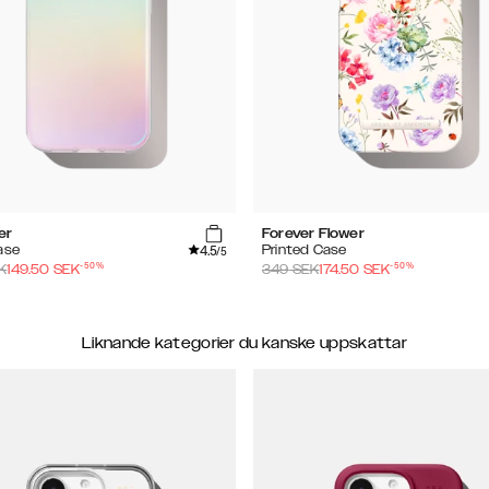
er
Forever Flower
4.5
ase
Printed Case
/5
-
50
%
-
50
%
K
149.50
SEK
349
SEK
174.50
SEK
Liknande kategorier du kanske uppskattar