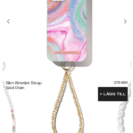
Slim Wristlet Strap
279
SEK
Gold Chain
+
LÄGG TILL