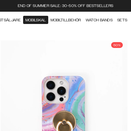
END OF SUMMER SALE: 30-50% OFF BESTSELLERS
STSÄLJARE
MOBILSKAL
MOBILTILLBEHÖR
WATCH BANDS
SETS
50%