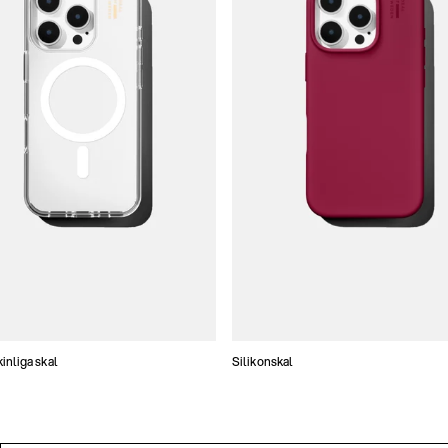
nliga skal
Silikonskal