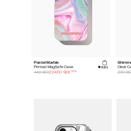
Pastel Marble
Shimm
4.6
Printed MagSafe Case
Clear C
/5
-
50
%
449
SEK
224.50
SEK
299
SE