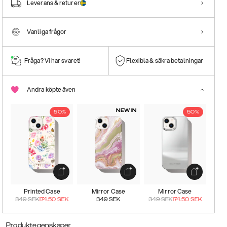
Leverans & returer
Vanliga frågor
Fråga? Vi har svaret!
Flexibla & säkra betalningar
Andra köpte även
NEW IN
50%
50%
Printed Case
Mirror Case
Mirror Case
349
SEK
174.50
SEK
349
SEK
349
SEK
174.50
SEK
Produktegenskaper