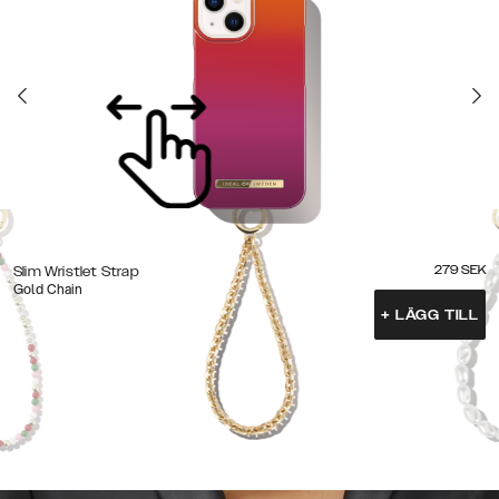
279
SEK
Slim Wristlet Strap
Gold Chain
+
LÄGG TILL