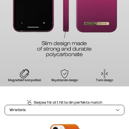
Magnetiskt kompatibel
Skyddande design
Tunn design
Swipea för att hitta din perfekta match
Wristlets