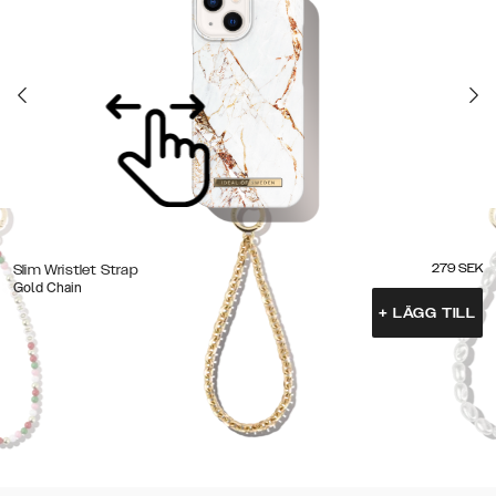
279
SEK
Slim Wristlet Strap
Gold Chain
+
LÄGG TILL