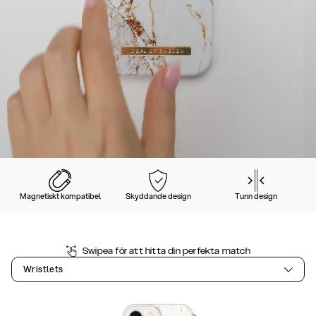
Magnetiskt kompatibel
Skyddande design
Tunn design
Swipea för att hitta din perfekta match
Wristlets