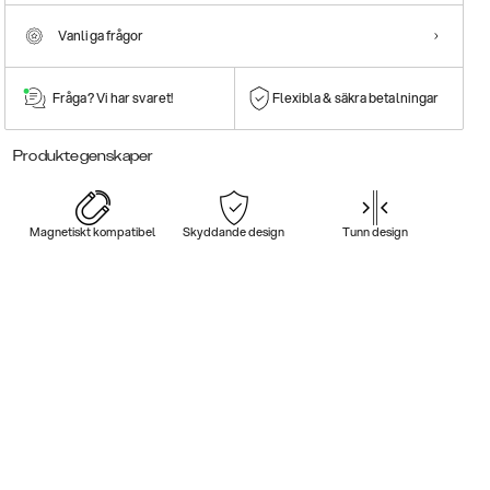
Vanliga frågor
Fråga? Vi har svaret!
Flexibla & säkra betalningar
Produktegenskaper
Magnetiskt kompatibel
Skyddande design
Tunn design