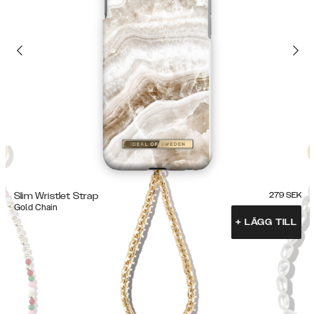
Slim Wristlet Strap
279
SEK
Gold Chain
+
LÄGG TILL