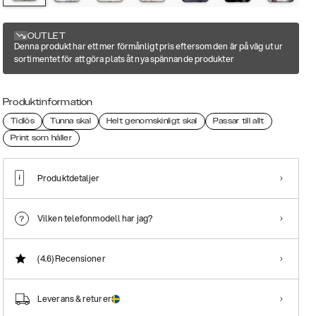
OUTLET
Denna produkt har ett mer förmånligt pris eftersom den är på väg ut ur
sortimentet för att göra plats åt nya spännande produkter
Produktinformation
Tidlös
Tunna skal
Helt genomskinligt skal
Passar till allt
Print som håller
Produktdetaljer
Vilken telefonmodell har jag?
(4.6)
Recensioner
Leverans & returer