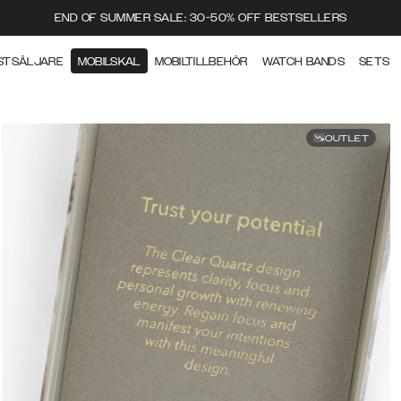
END OF SUMMER SALE: 30-50% OFF BESTSELLERS
STSÄLJARE
MOBILSKAL
MOBILTILLBEHÖR
WATCH BANDS
SETS
OUTLET