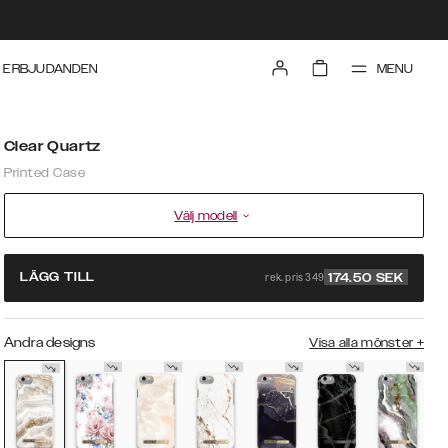
MENU
ERBJUDANDEN
Clear Quartz
Printed Case
Välj modell
rek. pris 349
LÄGG TILL
174.50
SEK
Andra designs
Visa alla mönster
+