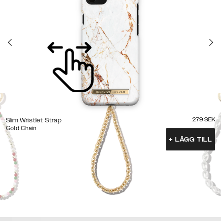
279
SEK
Slim Wristlet Strap
Gold Chain
+
LÄGG TILL