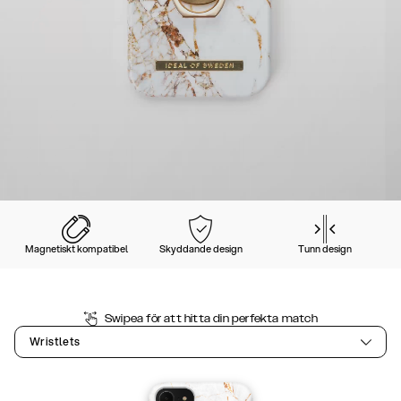
Magnetiskt kompatibel
Skyddande design
Tunn design
Swipea för att hitta din perfekta match
Wristlets