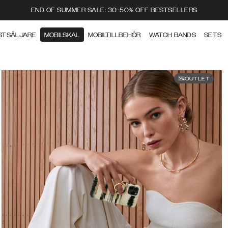
END OF SUMMER SALE: 30-50% OFF BESTSELLERS
STSÄLJARE
MOBILSKAL
MOBILTILLBEHÖR
WATCH BANDS
SETS
OUTLET