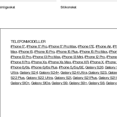
nliga skal
Silikonskal
TELEFONMODELLER
,
,
,
,
iPhone 17
iPhone 17 Pro
iPhone 17 Pro Max
iPhone 17E,
iPhone Air
iP
,
,
,
Max,
iPhone 15,
iPhone 15 Pro
iPhone 15 Plus
iPhone 15 Pro Max
iPhon
,
,
,
,
iPhone 13 Pro
iPhone 13 Pro Max
iPhone 13 Mini
iPhone 12 Pro
iPhone
,
,
,
,
,
iPhone 11 Pro
iPhone Xs
iPhone Xs Max
iPhone XR
iPhone X
iPhone
,
,
iPhone 6/6s
iPhone 6/6s Plus,
iPhone 5/5s/SE
Galaxy S26,
Galaxy
,
Ultra,
Galaxy S24,
Galaxy S24+,
Galaxy S24 Ultra,
Galaxy S23
Galax
,
,
,
,
S22 Plus
Galaxy S22 Ultra
Galaxy S21
Galaxy S21 Plus
Galaxy S21 
,
,
,
,
,
Galaxy S10+
Galaxy S10e
Galaxy S9
Galaxy S9+
Galaxy S8
Galaxy