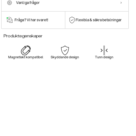
Vanliga frågor
Fråga? Vi har svaret!
Flexibla & säkra betalningar
Produktegenskaper
Magnetiskt kompatibel
Skyddande design
Tunn design