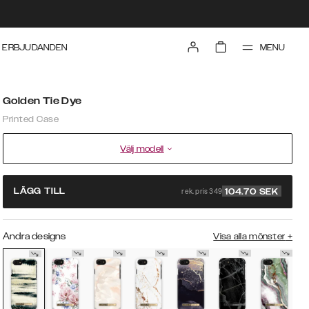
MENU
ERBJUDANDEN
Golden Tie Dye
Printed Case
Välj modell
rek. pris 349
LÄGG TILL
104.70
SEK
Andra designs
Visa alla mönster
+