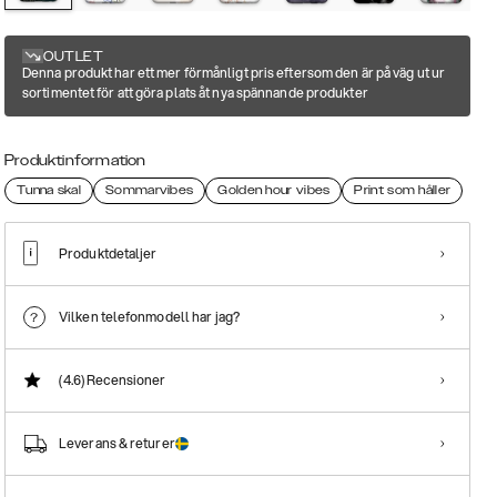
OUTLET
Denna produkt har ett mer förmånligt pris eftersom den är på väg ut ur
sortimentet för att göra plats åt nya spännande produkter
Produktinformation
Tunna skal
Sommarvibes
Golden hour vibes
Print som håller
Produktdetaljer
Vilken telefonmodell har jag?
(4.6)
Recensioner
Leverans & returer