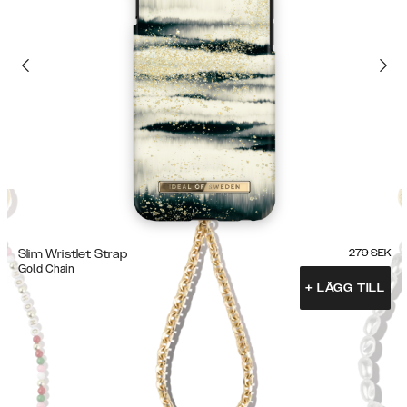
Slim Wristlet Strap
279
SEK
Gold Chain
+
LÄGG TILL