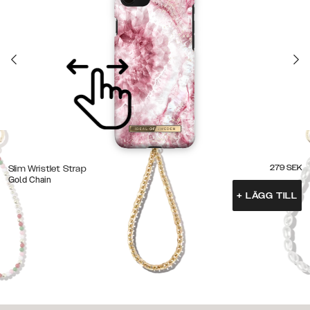
279
SEK
Slim Wristlet Strap
Gold Chain
+
LÄGG TILL