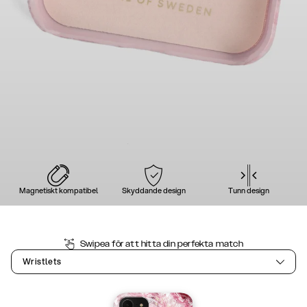
Magnetiskt kompatibel
Skyddande design
Tunn design
Swipea för att hitta din perfekta match
Wristlets