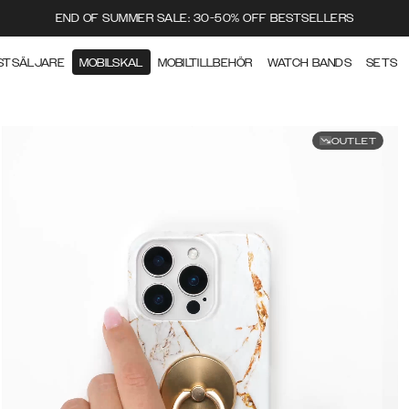
END OF SUMMER SALE: 30-50% OFF BESTSELLERS
STSÄLJARE
MOBILSKAL
MOBILTILLBEHÖR
WATCH BANDS
SETS
OUTLET