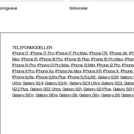
nliga skal
Silikonskal
TELEFONMODELLER
,
,
,
,
iPhone 17
iPhone 17 Pro
iPhone 17 Pro Max
iPhone 17E,
iPhone Air
iP
,
,
,
Max,
iPhone 15,
iPhone 15 Pro
iPhone 15 Plus
iPhone 15 Pro Max
iPhon
,
,
,
,
iPhone 13 Pro
iPhone 13 Pro Max
iPhone 13 Mini
iPhone 12 Pro
iPhone
,
,
,
,
,
iPhone 11 Pro
iPhone Xs
iPhone Xs Max
iPhone XR
iPhone X
iPhone
,
,
iPhone 6/6s
iPhone 6/6s Plus,
iPhone 5/5s/SE
Galaxy S26,
Galaxy
,
Ultra,
Galaxy S24,
Galaxy S24+,
Galaxy S24 Ultra,
Galaxy S23
Galax
,
,
,
,
S22 Plus
Galaxy S22 Ultra
Galaxy S21
Galaxy S21 Plus
Galaxy S21 
,
,
,
,
,
Galaxy S10+
Galaxy S10e
Galaxy S9
Galaxy S9+
Galaxy S8
Galaxy