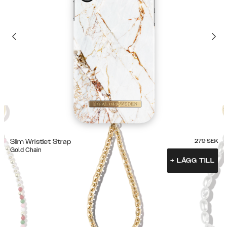
Slim Wristlet Strap
279
SEK
Gold Chain
+
LÄGG TILL