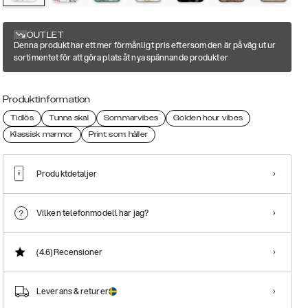
OUTLET
Denna produkt har ett mer förmånligt pris eftersom den är på väg ut ur
sortimentet för att göra plats åt nya spännande produkter
Produktinformation
Tidlös
Tunna skal
Sommarvibes
Golden hour vibes
Klassisk marmor
Print som håller
Produktdetaljer
Vilken telefonmodell har jag?
(4.6)
Recensioner
Leverans & returer