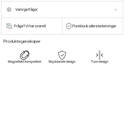
Vanliga frågor
Fråga? Vi har svaret!
Flexibla & säkra betalningar
Produktegenskaper
Magnetiskt kompatibel
Skyddande design
Tunn design