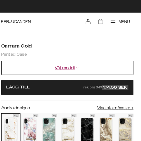
MENU
ERBJUDANDEN
Carrara Gold
Printed Case
Välj modell
rek. pris 349
LÄGG TILL
174.50
SEK
Andra designs
Visa alla mönster
+