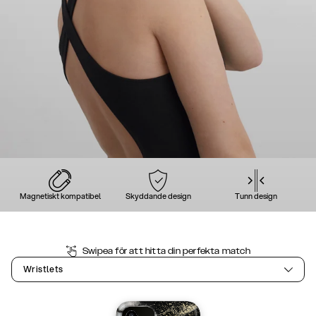
Magnetiskt kompatibel
Skyddande design
Tunn design
Swipea för att hitta din perfekta match
Wristlets