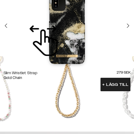
279
SEK
Slim Wristlet Strap
Gold Chain
+
LÄGG TILL