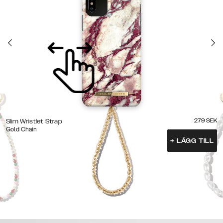
279
SEK
Slim Wristlet Strap
Gold Chain
+
LÄGG TILL