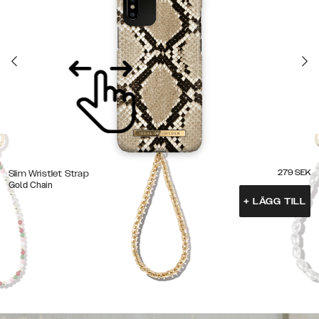
279
SEK
Slim Wristlet Strap
Gold Chain
+
LÄGG TILL