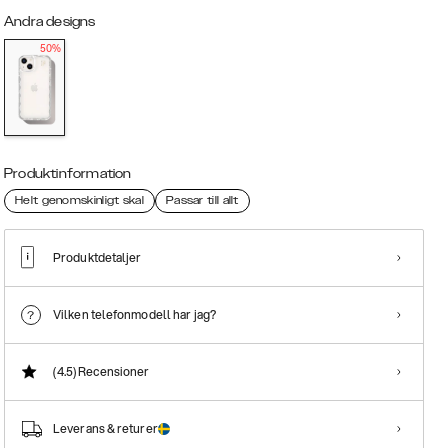
Andra designs
50%
Produktinformation
Helt genomskinligt skal
Passar till allt
Produktdetaljer
Vilken telefonmodell har jag?
(4.5)
Recensioner
Leverans & returer