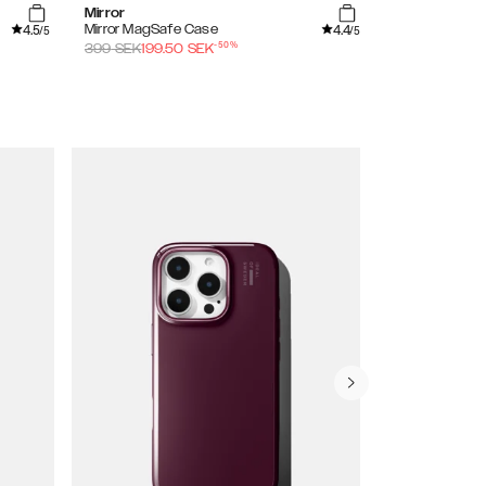
Mirror
Tinted Black
4.5
4.4
Mirror MagSafe Case
Clear MagSaf
/5
/5
-
50
%
399
SEK
199.50
SEK
399
SEK
279.