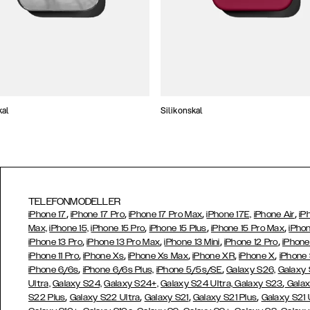
kal
Silikonskal
TELEFONMODELLER
,
,
,
,
iPhone 17
iPhone 17 Pro
iPhone 17 Pro Max
iPhone 17E,
iPhone Air
iP
,
,
,
Max,
iPhone 15,
iPhone 15 Pro
iPhone 15 Plus
iPhone 15 Pro Max
iPhon
,
,
,
,
iPhone 13 Pro
iPhone 13 Pro Max
iPhone 13 Mini
iPhone 12 Pro
iPhone
,
,
,
,
,
iPhone 11 Pro
iPhone Xs
iPhone Xs Max
iPhone XR
iPhone X
iPhone
,
,
iPhone 6/6s
iPhone 6/6s Plus,
iPhone 5/5s/SE
Galaxy S26,
Galaxy
,
Ultra,
Galaxy S24,
Galaxy S24+,
Galaxy S24 Ultra,
Galaxy S23
Galax
,
,
,
,
S22 Plus
Galaxy S22 Ultra
Galaxy S21
Galaxy S21 Plus
Galaxy S21 