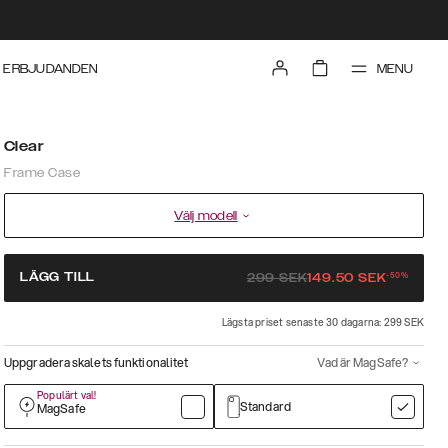
MENU
ERBJUDANDEN
Clear
Frame Case
Välj modell
-
50
%
LÄGG TILL
299
SEK
149.50
SEK
Lägsta priset senaste 30 dagarna: 299 SEK
Uppgradera skalets funktionalitet
Vad är MagSafe?
Populärt val!
Standard
MagSafe