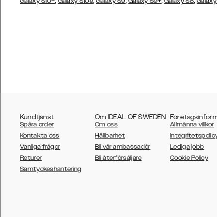
,
,
,
,
,
Galaxy S10+
Galaxy S10e
Galaxy S9
Galaxy S9+
Galaxy S8
Galaxy
Kundtjänst
Om IDEAL OF SWEDEN
Företagsinfor
Spåra order
Om oss
Allmänna villkor
Kontakta oss
Hållbarhet
Integritetspolic
Vanliga frågor
Bli vår ambassadör
Lediga jobb
Returer
Bli återförsäljare
Cookie Policy
AUSTRALIA
Samtyckeshantering
AUSTRIA
BELGIUM