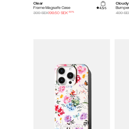
Clear
Cloudy
4.5
Frame Magsafe Case
Bumper
/5
-
50
%
399
SEK
199.50
SEK
499
SE