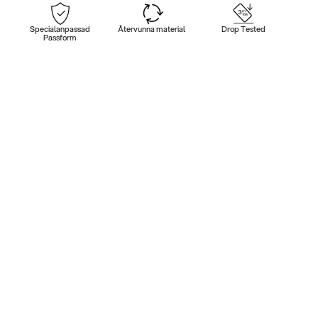
Specialanpassad
Återvunna material
Drop Tested
Passform