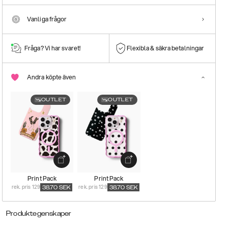
Vanliga frågor
Fråga? Vi har svaret!
Flexibla & säkra betalningar
Andra köpte även
OUTLET
OUTLET
Print Pack
Print Pack
rek. pris 129
rek. pris 129
38.70
SEK
38.70
SEK
Produktegenskaper