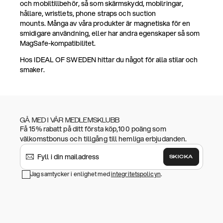
och mobiltillbehör, så som skärmskydd, mobilringar,
hållare, wristlets, phone straps och suction
mounts. Många av våra produkter är magnetiska för en
smidigare användning, eller har andra egenskaper så som
MagSafe-kompatibilitet.
Hos IDEAL OF SWEDEN hittar du något för alla stilar och
smaker.
GÅ MED I VÅR MEDLEMSKLUBB
Få 15% rabatt på ditt första köp,100 poäng som
välkomstbonus och tillgång till hemliga erbjudanden.
SKICKA
Jag samtycker i enlighet med
integritetspolicyn
.