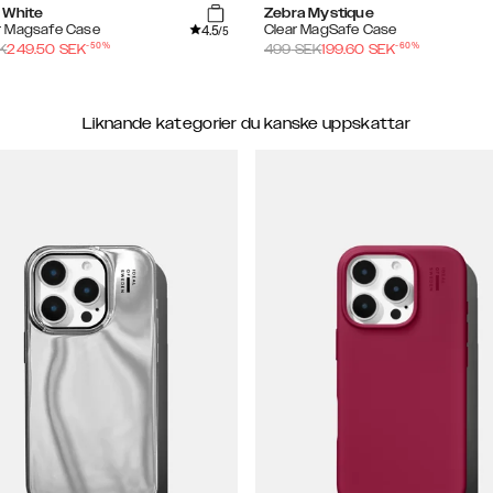
 White
Zebra Mystique
4.5
 Magsafe Case
Clear MagSafe Case
/5
-
50
%
-
60
%
K
249.50
SEK
499
SEK
199.60
SEK
Liknande kategorier du kanske uppskattar