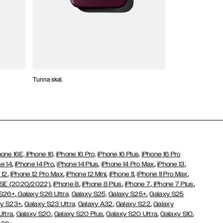
Tunna skal
Plånboksfodral
hone 16E,
iPhone 16,
iPhone 16 Pro,
iPhone 16 Plus,
iPhone 16 Pro
,
,
,
,
,
e 14
iPhone 14 Pro
iPhone 14 Plus
iPhone 14 Pro Max
iPhone 13
,
,
,
,
,
 12
iPhone 12 Pro Max
iPhone 12 Mini
iPhone 11
iPhone 11 Pro Max
,
,
,
,
,
 SE (2020/2022)
iPhone 8
iPhone 8 Plus
iPhone 7
iPhone 7 Plus
,
,
 S26+
Galaxy S26 Ultra,
Galaxy S25,
Galaxy S25+
Galaxy S25
,
,
,
y S23+
Galaxy S23 Ultra,
Galaxy
A32
Galaxy S22
Galaxy
,
,
,
,
,
Ultra
Galaxy S20
Galaxy S20 Plus
Galaxy S20 Ultra
Galaxy S10