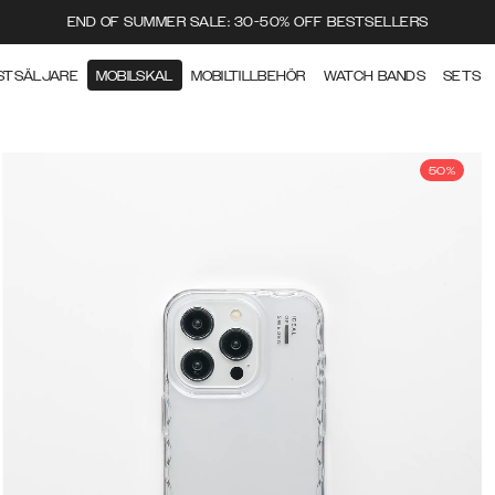
END OF SUMMER SALE: 30-50% OFF BESTSELLERS
STSÄLJARE
MOBILSKAL
MOBILTILLBEHÖR
WATCH BANDS
SETS
50%