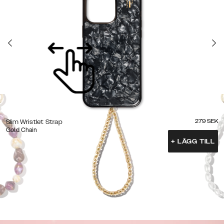
279
SEK
Slim Wristlet Strap
Gold Chain
+
LÄGG TILL