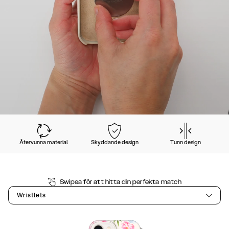
Återvunna material
Skyddande design
Tunn design
Swipea för att hitta din perfekta match
Wristlets