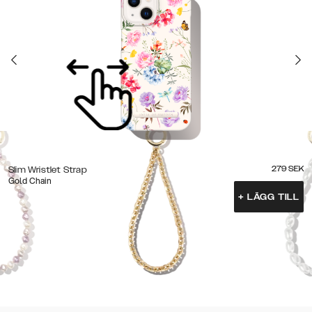
279
SEK
Slim Wristlet Strap
Gold Chain
+
LÄGG TILL