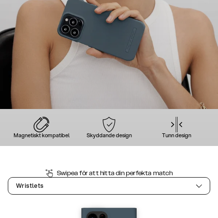
Magnetiskt kompatibel
Skyddande design
Tunn design
Swipea för att hitta din perfekta match
Wristlets