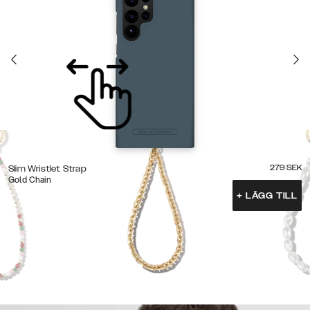
279
SEK
Slim Wristlet Strap
Gold Chain
+
LÄGG TILL