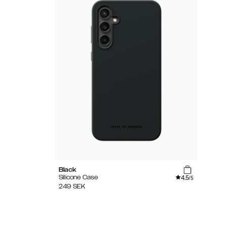
Black
4.5
Silicone Case
/5
249
SEK