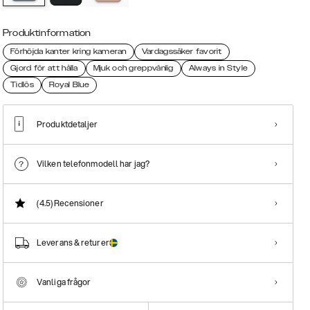
Produktinformation
Förhöjda kanter kring kameran
Vardagssäker favorit
Gjord för att hålla
Mjuk och greppvänlig
Always in Style
Tidlös
Royal Blue
Produktdetaljer
Vilken telefonmodell har jag?
(4.5)
Recensioner
Leverans & returer
Vanliga frågor