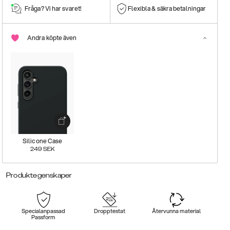
Fråga? Vi har svaret!
Flexibla & säkra betalningar
Andra köpte även
Silicone Case
249
SEK
Produktegenskaper
Specialanpassad
Dropptestat
Återvunna material
Passform