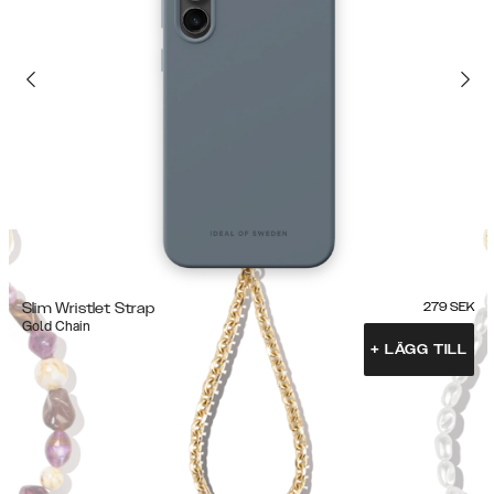
Slim Wristlet Strap
279
SEK
Gold Chain
+
LÄGG TILL