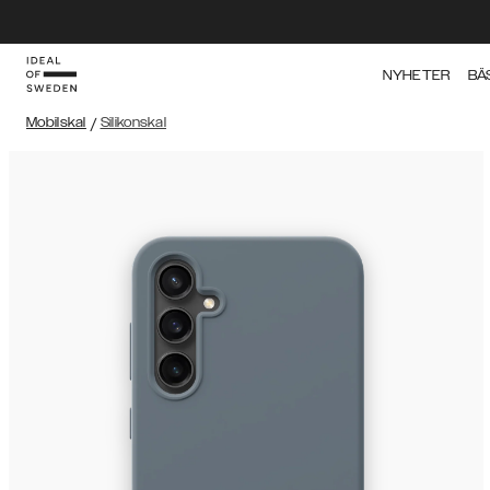
NYHETER
BÄ
Mobilskal
/
Silikonskal