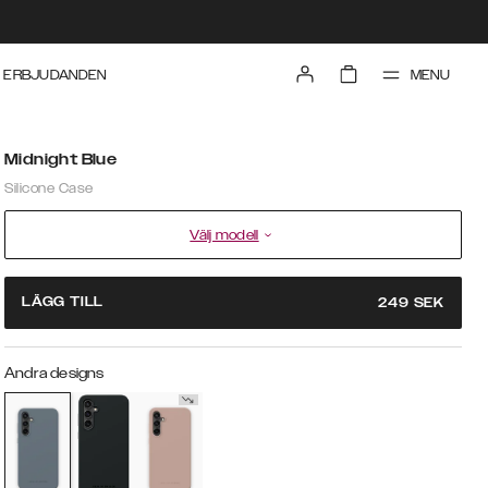
MENU
ERBJUDANDEN
Midnight Blue
Silicone Case
Välj modell
LÄGG TILL
249
SEK
Andra designs