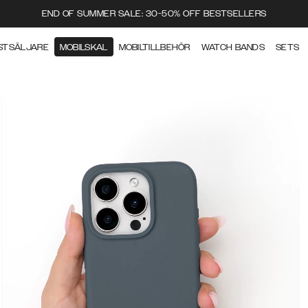
END OF SUMMER SALE: 30-50% OFF BESTSELLERS
STSÄLJARE
MOBILSKAL
MOBILTILLBEHÖR
WATCH BANDS
SETS