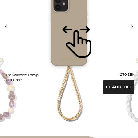
279
SEK
Slim Wristlet Strap
Gold Chain
+
LÄGG TILL